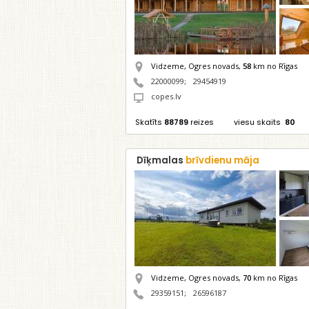
Vidzeme, Ogres novads,
58
km no Rīgas
22000099
;
29454919
copes.lv
Skatīts
88789
reizes
viesu skaits
80
Dīķmalas
brīvdienu māja
Vidzeme, Ogres novads,
70
km no Rīgas
29359151
;
26596187