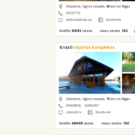
Vidzeme, Ogres novads,
40
km no Rīgas
29557172
debesubloda.eu
facebook
Skatīts
83192
reizes
viesu skaits
150
Krasti
atpūtas komplekss
Vidzeme, Ogres novads,
70
km no Rīgas
29426836
;
26596187
zskrasti.lv
facebook
Skatīts
68948
reizes
viesu skaits
150