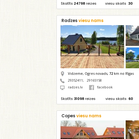
Skatīts
24798
reizes
viesu skaits
30
Radzes
viesu nams
Vidzeme, Ogres novads,
72
km no Rīgas
29352411
;
29165158
radzes.lv
facebook
Skatīts
31098
reizes
viesu skaits
60
Copes
viesu nams