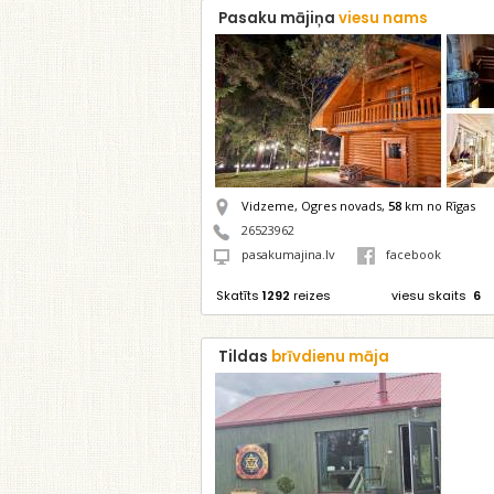
Pasaku mājiņa
viesu nams
Vidzeme, Ogres novads,
58
km no Rīgas
26523962
pasakumajina.lv
facebook
Skatīts
1292
reizes
viesu skaits
6
Tildas
brīvdienu māja