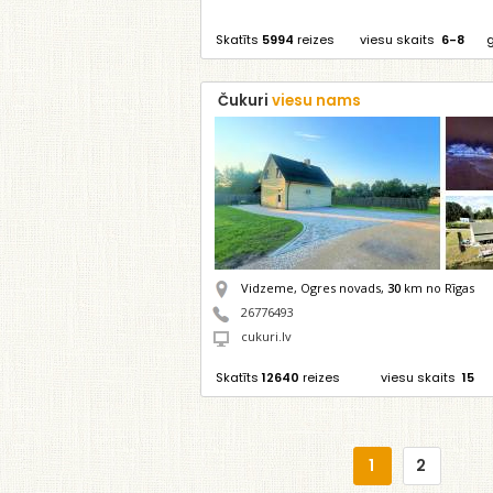
Skatīts
5994
reizes
viesu skaits
6-8
Čukuri
viesu nams
Vidzeme, Ogres novads,
30
km no Rīgas
26776493
cukuri.lv
Skatīts
12640
reizes
viesu skaits
15
1
2