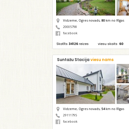
Vidzeme, Ogres novads,
80
km no Rīgas
20005798
facebook
Skatīts
34126
reizes
viesu skaits
60
Suntažu Stacija
viesu nams
Vidzeme, Ogres novads,
54
km no Rīgas
29111795
facebook