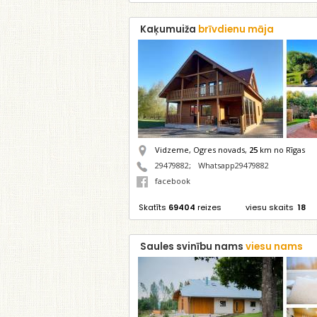
Kaķumuiža
brīvdienu māja
Vidzeme, Ogres novads,
25
km no Rīgas
29479882
;
Whatsapp29479882
facebook
Skatīts
69404
reizes
viesu skaits
18
Saules svinību nams
viesu nams