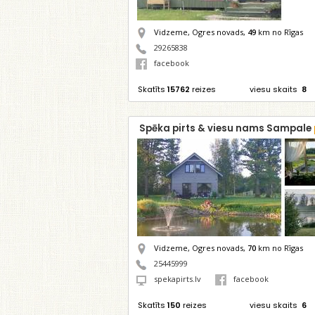
Vidzeme, Ogres novads,
49
km no Rīgas
29265838
facebook
Skatīts
15762
reizes
viesu skaits
8
Spēka pirts & viesu nams Sampale
Vidzeme, Ogres novads,
70
km no Rīgas
25445999
spekapirts.lv
facebook
Skatīts
150
reizes
viesu skaits
6