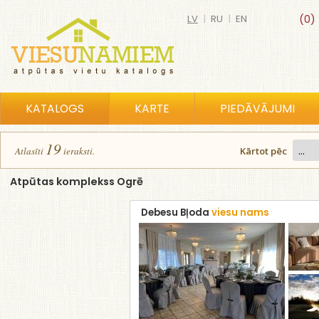
LV
|
RU
|
EN
(0)
KATALOGS
KARTE
PIEDĀVĀJUMI
19
Atlasīt
i
ierakst
i
.
Kārtot pēc
Atpūtas komplekss Ogrē
Debesu Bļoda
viesu nams