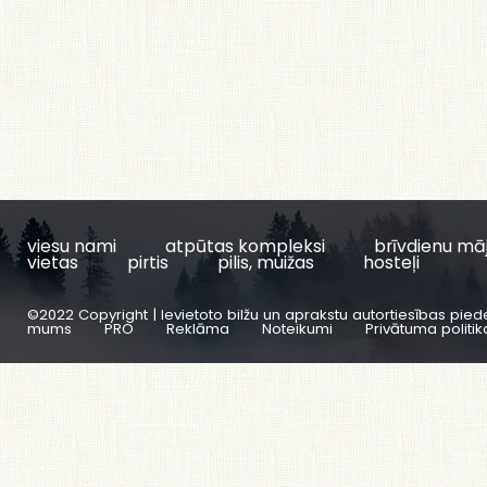
viesu nami
atpūtas kompleksi
brīvdienu mā
vietas
pirtis
pilis, muižas
hosteļi
©2022 Copyright | Ievietoto bilžu un aprakstu autortiesības pied
mums
PRO
Reklāma
Noteikumi
Privātuma politik