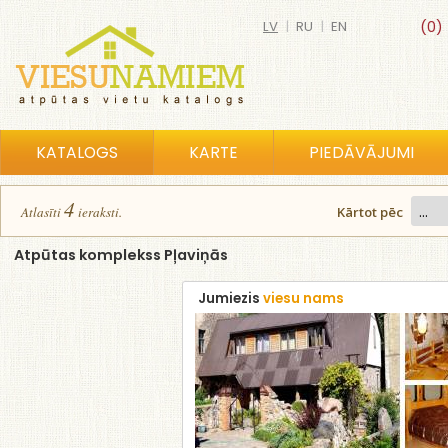
LV
|
RU
|
EN
(0)
KATALOGS
KARTE
PIEDĀVĀJUMI
4
Atlasīt
i
ierakst
i
.
Kārtot pēc
Atpūtas komplekss Pļaviņās
Jumiezis
viesu nams