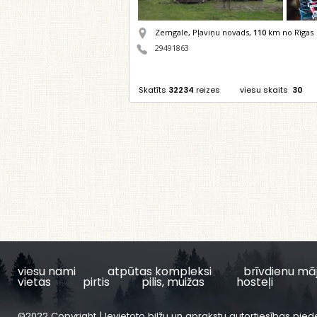
Zemgale, Pļaviņu novads,
110
km no Rīgas
29491863
Skatīts
32234
reizes
viesu skaits
30
viesu nami
atpūtas kompleksi
brīvdienu mā
vietas
pirtis
pilis, muižas
hosteļi
©2022 Copyright | Ievietoto bilžu un aprakstu autortiesības pied