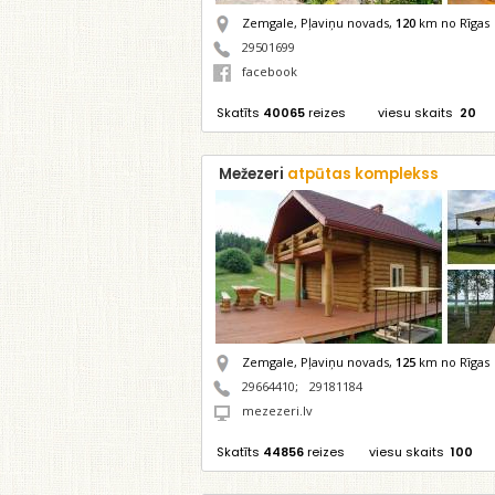
Zemgale, Pļaviņu novads,
120
km no Rīgas
29501699
facebook
Skatīts
40065
reizes
viesu skaits
20
Mežezeri
atpūtas komplekss
Zemgale, Pļaviņu novads,
125
km no Rīgas
29664410
;
29181184
mezezeri.lv
Skatīts
44856
reizes
viesu skaits
100