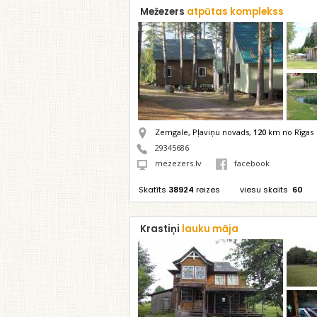
Mežezers
atpūtas komplekss
Zemgale, Pļaviņu novads,
120
km no Rīgas
29345686
mezezers.lv
facebook
Skatīts
38924
reizes
viesu skaits
60
Krastiņi
lauku māja