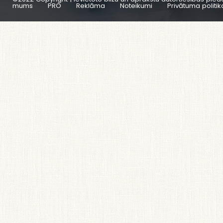
mums
PRO
Reklāma
Noteikumi
Privātuma politik