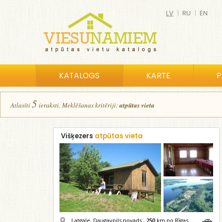
LV
|
RU
|
EN
KATALOGS
KARTE
P
5
Atlasīt
i
ierakst
i
.
Meklēšanas kritēriji:
atpūtas vieta
Višķezers
atpūtas vieta
Latgale, Daugavpils novads ,
250
km no Rīgas