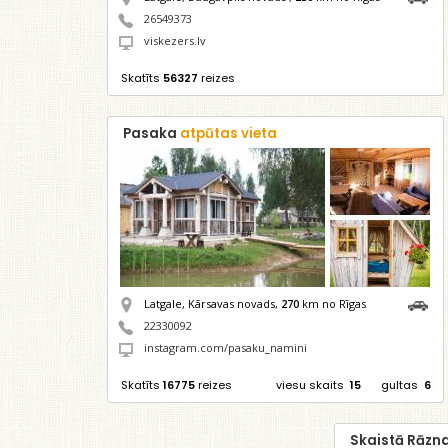
26549373
viskezers.lv
Skatīts
56327
reizes
Pasaka
atpūtas vieta
Latgale, Kārsavas novads,
270
km no Rīgas
22330092
instagram.com/pasaku_namini
Skatīts
16775
reizes
viesu skaits
15
gultas
6
Skaistā Rāzn