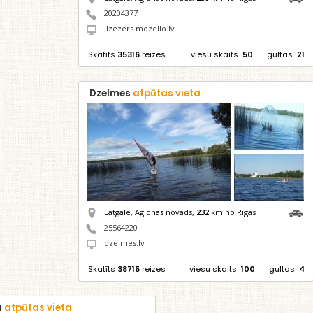
20204377
ilzezers.mozello.lv
Skatīts
35316
reizes
viesu skaits
50
gultas
21
Dzelmes
atpūtas vieta
Latgale, Aglonas novads,
232
km no Rīgas
25564220
dzelmes.lv
Skatīts
38715
reizes
viesu skaits
100
gultas
4
a
atpūtas vieta