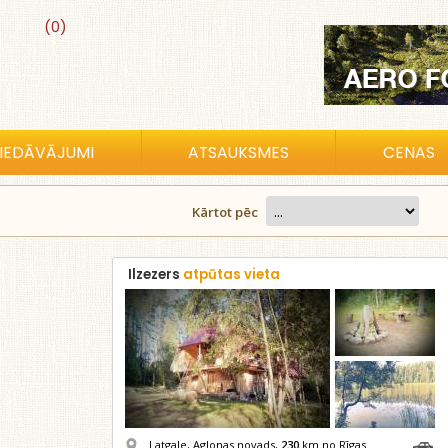
(0)
IEDĀVĀJUMI
ATSAUKSMES
CENAS
Kārtot pēc
Ilzezers
atpūtas vieta
Latgale, Aglonas novads,
230
km no Rīgas