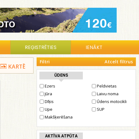
REĢISTRĒTIES
IENĀKT
Filtri
Atcelt filtrus
KARTĒ
ŪDENS
Ezers
Peldvietas
Jūra
Laivu noma
Dīķis
Ūdens motocikli
Upe
SUP
Makšķerēšana
AKTĪVA ATPŪTA