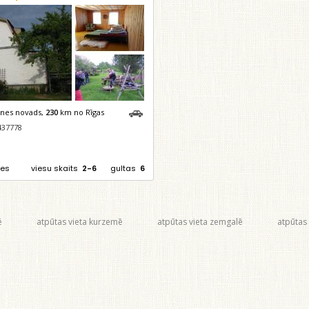
knes novads,
230
km no Rīgas
437778
zes
viesu skaits
2-6
gultas
6
ē
atpūtas vieta kurzemē
atpūtas vieta zemgalē
atpūtas 