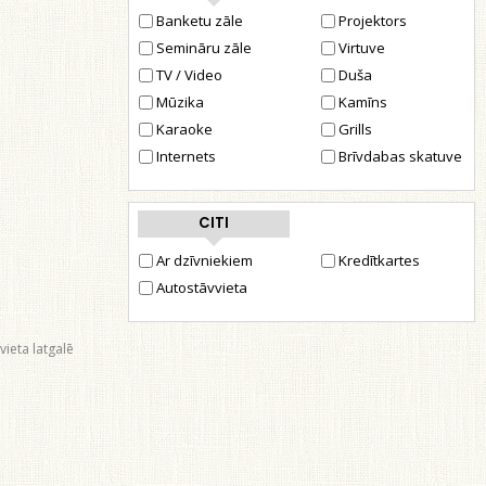
Banketu zāle
Projektors
Semināru zāle
Virtuve
TV / Video
Duša
Mūzika
Kamīns
Karaoke
Grills
Internets
Brīvdabas skatuve
CITI
Ar dzīvniekiem
Kredītkartes
Autostāvvieta
vieta latgalē