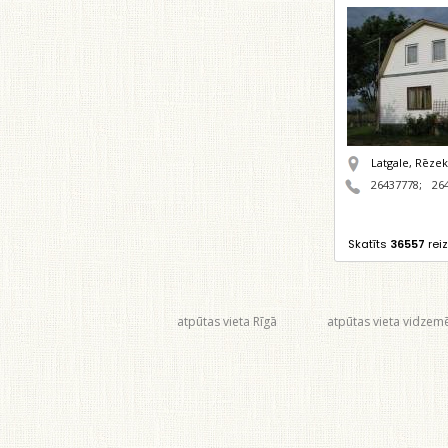
Latgale, Rēze
26437778
;
26
Skatīts
36557
rei
atpūtas vieta Rīgā
atpūtas vieta vidzem