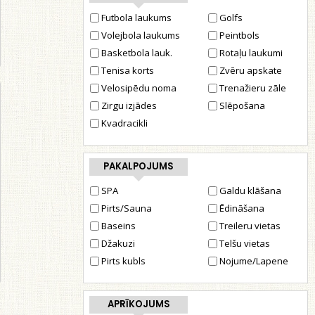
Futbola laukums
Golfs
Volejbola laukums
Peintbols
Basketbola lauk.
Rotaļu laukumi
Tenisa korts
Zvēru apskate
Velosipēdu noma
Trenažieru zāle
Zirgu izjādes
Slēpošana
Kvadracikli
PAKALPOJUMS
SPA
Galdu klāšana
Pirts/Sauna
Ēdināšana
Baseins
Treileru vietas
Džakuzi
Telšu vietas
Pirts kubls
Nojume/Lapene
APRĪKOJUMS