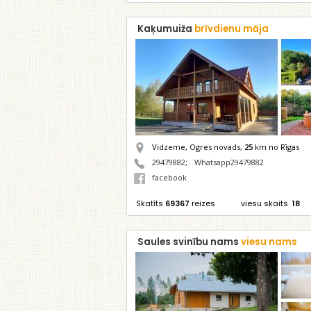
Kaķumuiža
brīvdienu māja
Vidzeme, Ogres novads,
25
km no Rīgas
29479882
;
Whatsapp29479882
facebook
Skatīts
69367
reizes
viesu skaits
18
Saules svinību nams
viesu nams