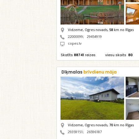
Vidzeme, Ogres novads,
58
km no Rīgas
22000099
;
29454919
copes.lv
Skatīts
88741
reizes
viesu skaits
80
Dīķmalas
brīvdienu māja
Vidzeme, Ogres novads,
70
km no Rīgas
29359151
;
26596187