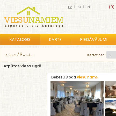
LV
|
RU
|
EN
(0)
KATALOGS
KARTE
PIEDĀVĀJUMI
19
Atlasīt
i
ierakst
i
.
Kārtot pēc
Atpūtas vieta Ogrē
Debesu Bļoda
viesu nams