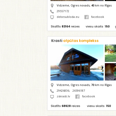
Vidzeme, Ogres novads,
40
km no Rīgas
29557172
debesubloda.eu
facebook
Skatīts
83164
reizes
viesu skaits
150
Krasti
atpūtas komplekss
Vidzeme, Ogres novads,
70
km no Rīgas
29426836
;
26596187
zskrasti.lv
facebook
Skatīts
68928
reizes
viesu skaits
150