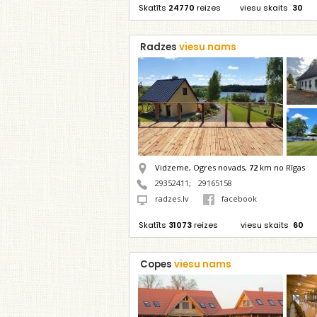
Skatīts
24770
reizes
viesu skaits
30
Radzes
viesu nams
Vidzeme, Ogres novads,
72
km no Rīgas
29352411
;
29165158
radzes.lv
facebook
Skatīts
31073
reizes
viesu skaits
60
Copes
viesu nams