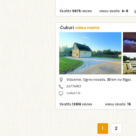
Skatīts
5975
reizes
viesu skaits
6-8
Čukuri
viesu nams
Vidzeme, Ogres novads,
30
km no Rīgas
26776493
cukuri.lv
Skatīts
12616
reizes
viesu skaits
15
1
2