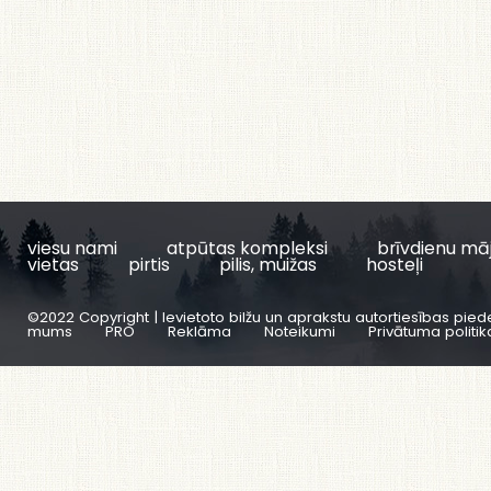
viesu nami
atpūtas kompleksi
brīvdienu mā
vietas
pirtis
pilis, muižas
hosteļi
©2022 Copyright | Ievietoto bilžu un aprakstu autortiesības pied
mums
PRO
Reklāma
Noteikumi
Privātuma politik