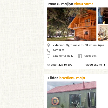
Pasaku mājiņa
viesu nams
Vidzeme, Ogres novads,
58
km no Rīgas
26523962
pasakumajina.lv
facebook
Skatīts
1227
reizes
viesu skaits
6
Tildas
brīvdienu māja