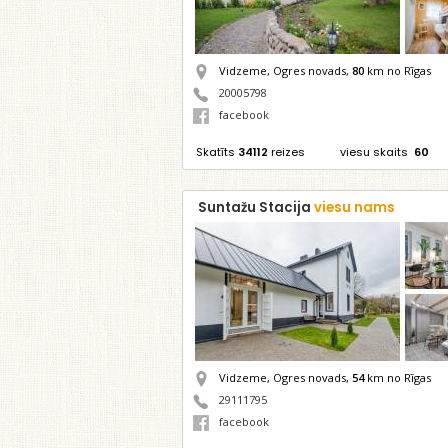
Vidzeme, Ogres novads,
80
km no Rīgas
20005798
facebook
Skatīts
34112
reizes
viesu skaits
60
Suntažu Stacija
viesu nams
Vidzeme, Ogres novads,
54
km no Rīgas
29111795
facebook