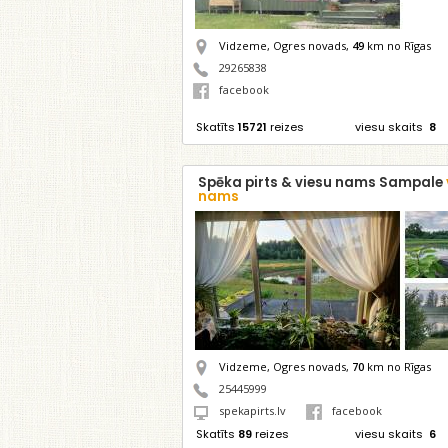
Vidzeme, Ogres novads,
49
km no Rīgas
29265838
facebook
Skatīts
15721
reizes
viesu skaits
8
Spēka pirts & viesu nams Sampale
nams
Vidzeme, Ogres novads,
70
km no Rīgas
25445999
spekapirts.lv
facebook
Skatīts
89
reizes
viesu skaits
6