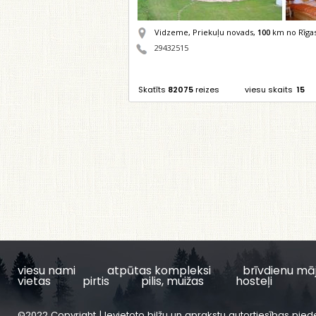
Vidzeme, Priekuļu novads,
100
km no Rīga
29432515
Skatīts
82075
reizes
viesu skaits
15
viesu nami
atpūtas kompleksi
brīvdienu mā
vietas
pirtis
pilis, muižas
hosteļi
©2022 Copyright | Ievietoto bilžu un aprakstu autortiesības pied