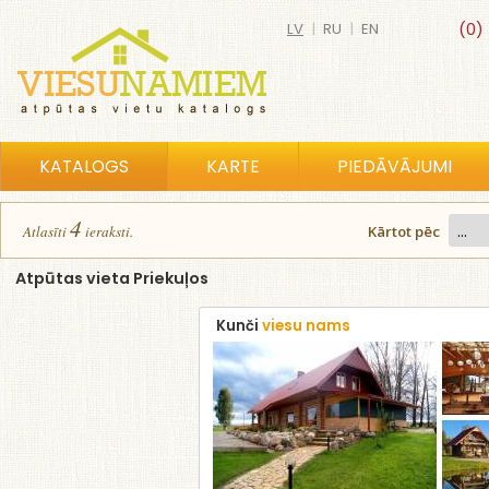
LV
|
RU
|
EN
(0)
KATALOGS
KARTE
PIEDĀVĀJUMI
4
Atlasīt
i
ierakst
i
.
Kārtot pēc
Atpūtas vieta Priekuļos
Kunči
viesu nams