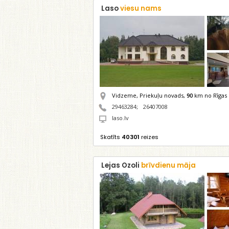
Laso
viesu nams
Vidzeme, Priekuļu novads,
90
km no Rīgas
29463284
;
26407008
laso.lv
Skatīts
40301
reizes
Lejas Ozoli
brīvdienu māja