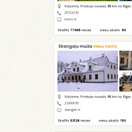
Vidzeme, Priekuļu novads,
95
km no Rīgas
29123370
kunci.lv
Skatīts
77988
reizes
viesu skaits
80
Skangaļu muiža
viesu nams
Vidzeme, Priekuļu novads,
95
km no Rīgas
25300030
skangali.lv
Skatīts
53136
reizes
viesu skaits
150