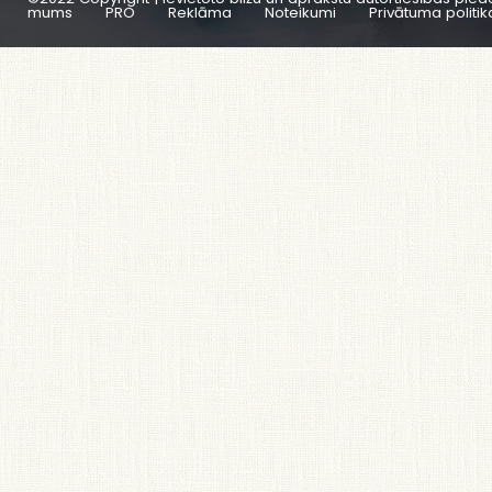
mums
PRO
Reklāma
Noteikumi
Privātuma politik