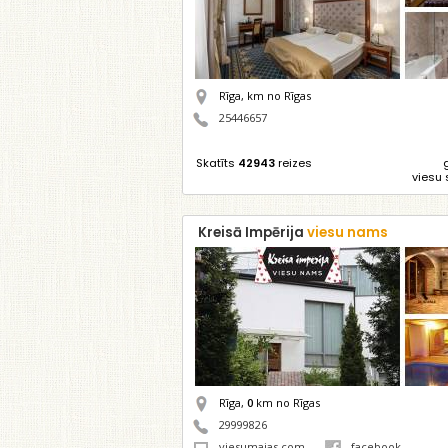
Rīga,
km no Rīgas
25446657
Skatīts
42943
reizes
viesu 
Kreisā Impērija
viesu nams
Rīga,
0
km no Rīgas
29999826
viesumajas.com
facebook