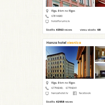
Rīga,
0
km no Rīgas
67814680
hotelforums.lv
Skatīts
43163
reizes
viesu skaits
68
Hanza hotel
viesnīca
Rīga,
0
km no Rīgas
67796040
;
67796041
hanzahotel.lv
facebook
Skatīts
42958
reizes