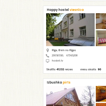
Happy hostel
viesnīca
Rīga,
0
km no Rīgas
20050550
;
67365208
hosteli.lv
Skatīts
41232
reizes
viesu skaits
90
Izbushka
pirts