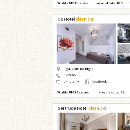
Skatīts
51821
reizes
viesu skaits
100
OK Hotel
viesnīca
Rīga,
0
km no Rīgas
67860050
okhotel.lv
facebook
Skatīts
51696
reizes
viesu skaits
65
Gertrude Hotel
viesnīca