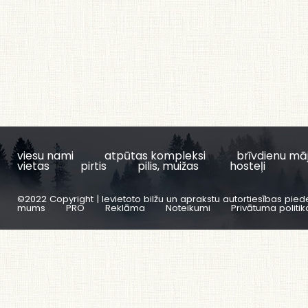
viesu nami
atpūtas kompleksi
brīvdienu mā
vietas
pirtis
pilis, muižas
hosteļi
©2022 Copyright | Ievietoto bilžu un aprakstu autortiesības pied
mums
PRO
Reklāma
Noteikumi
Privātuma politik