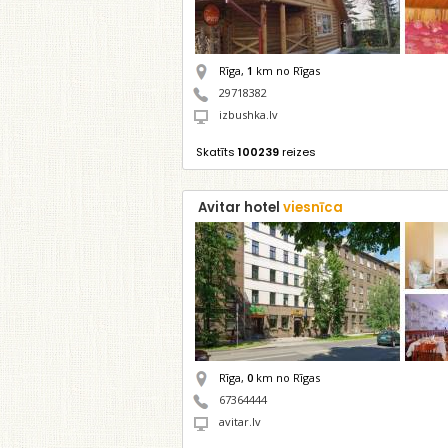
Rīga,
1
km no Rīgas
29718382
izbushka.lv
Skatīts
100239
reizes
Avitar hotel
viesnīca
Rīga,
0
km no Rīgas
67364444
avitar.lv