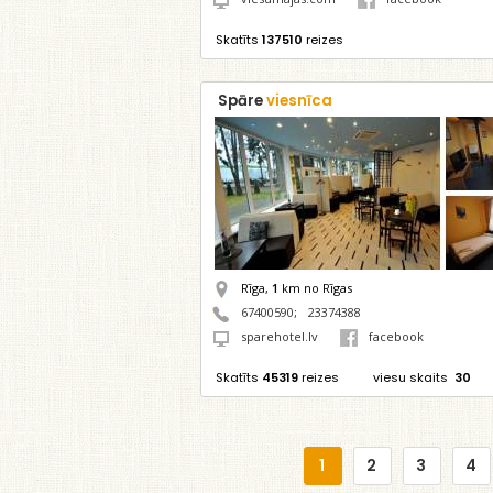
Skatīts
137510
reizes
Spāre
viesnīca
Rīga,
1
km no Rīgas
67400590
;
23374388
sparehotel.lv
facebook
Skatīts
45319
reizes
viesu skaits
30
1
2
3
4