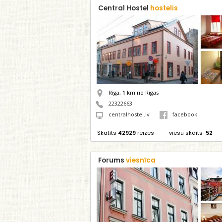
Central Hostel
hostelis
Rīga,
1
km no Rīgas
22322663
centralhostel.lv
facebook
Skatīts
42929
reizes
viesu skaits
52
Forums
viesnīca