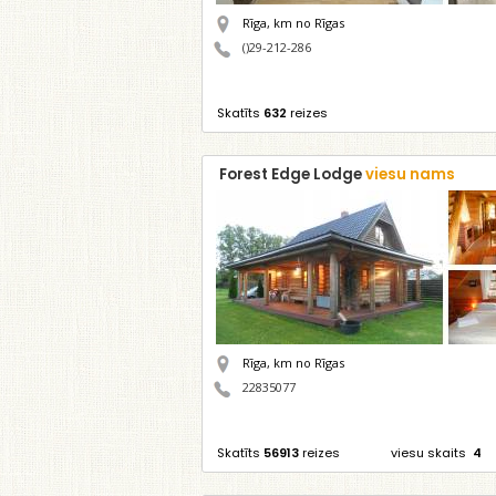
Rīga,
km no Rīgas
()29-212-286
Skatīts
632
reizes
Forest Edge Lodge
viesu nams
Rīga,
km no Rīgas
22835077
Skatīts
56913
reizes
viesu skaits
4