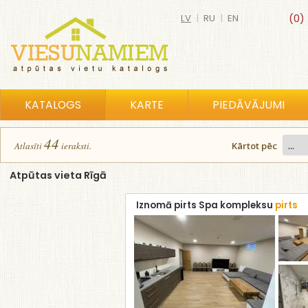
LV
|
RU
|
EN
(0)
KATALOGS
KARTE
PIEDĀVĀJUMI
44
Atlasīt
i
ierakst
i
.
Kārtot pēc
Atpūtas vieta Rīgā
Iznomā pirts Spa kompleksu
pirts