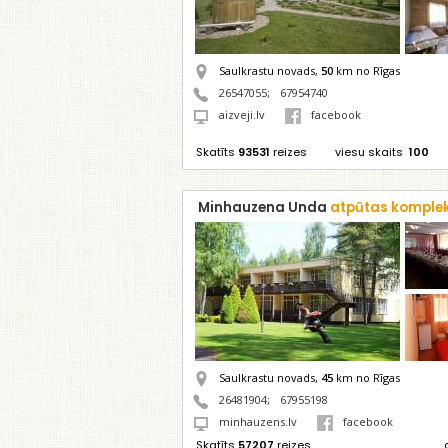
Saulkrastu novads,
50
km no Rīgas
26547055
;
67954740
aizveji.lv
facebook
Skatīts
93531
reizes
viesu skaits
100
Minhauzena Unda
atpūtas komple
Saulkrastu novads,
45
km no Rīgas
26481904
;
67955198
minhauzens.lv
facebook
Skatīts
57207
reizes