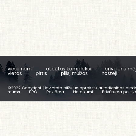
viesu nami
atpūtas kompleksi
brīvdienu mā
vietas
pirtis
pilis, muižas
hosteļi
©2022 Copyright | Ievietoto bilžu un aprakstu autortiesības pied
mums
PRO
Reklāma
Noteikumi
Privātuma politik