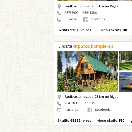
Saulkrastu novads,
35
km no Rīgas
26785909
;
26441386
busas.lv
facebook
Skatīts
92873
reizes
viesu skaits
30
Lilaste
atpūtas komplekss
Saulkrastu novads,
25
km no Rīgas
26439830
;
67700358
lilaste.com
facebook
Skatīts
98222
reizes
viesu skaits
150