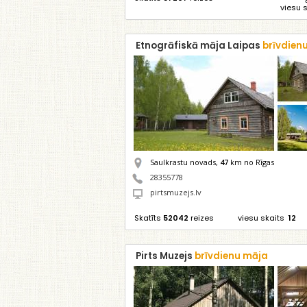
viesu 
Etnogrāfiskā māja Laipas
brīvdien
Saulkrastu novads,
47
km no Rīgas
28355778
pirtsmuzejs.lv
Skatīts
52042
reizes
viesu skaits
12
Pirts Muzejs
brīvdienu māja