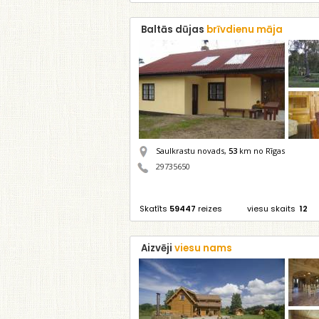
Baltās dūjas
brīvdienu māja
Saulkrastu novads,
53
km no Rīgas
29735650
Skatīts
59447
reizes
viesu skaits
12
Aizvēji
viesu nams