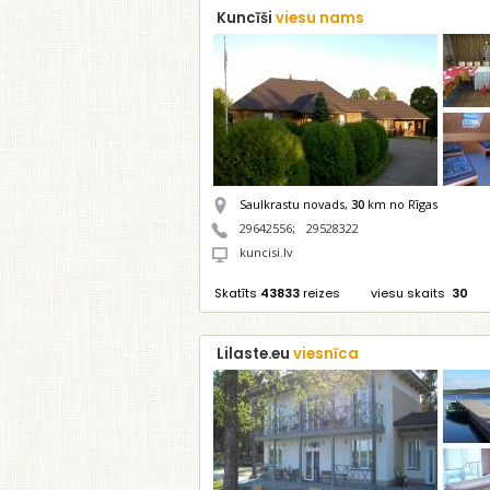
Kuncīši
viesu nams
Saulkrastu novads,
30
km no Rīgas
29642556
;
29528322
kuncisi.lv
Skatīts
43833
reizes
viesu skaits
30
Lilaste.eu
viesnīca