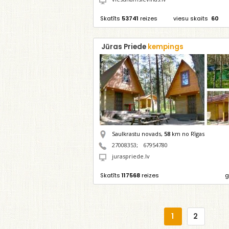
Skatīts
53741
reizes
viesu skaits
60
Jūras Priede
kempings
Saulkrastu novads,
58
km no Rīgas
27008353
;
67954780
juraspriede.lv
Skatīts
117568
reizes
g
1
2