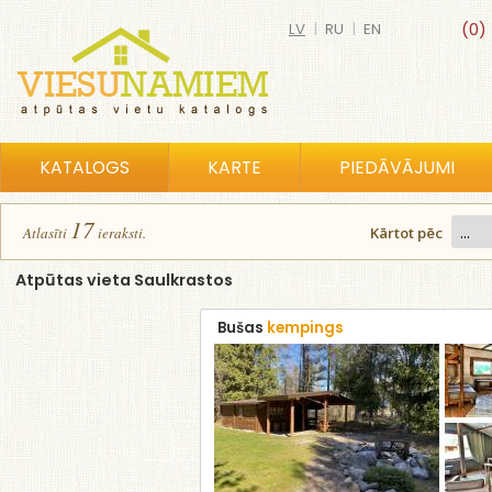
LV
|
RU
|
EN
(0)
KATALOGS
KARTE
PIEDĀVĀJUMI
17
Atlasīt
i
ierakst
i
.
Kārtot pēc
Atpūtas vieta Saulkrastos
Bušas
kempings