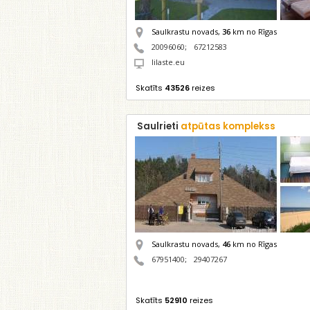
Saulkrastu novads,
36
km no Rīgas
20096060
;
67212583
lilaste.eu
Skatīts
43526
reizes
Saulrieti
atpūtas komplekss
Saulkrastu novads,
46
km no Rīgas
67951400
;
29407267
Skatīts
52910
reizes