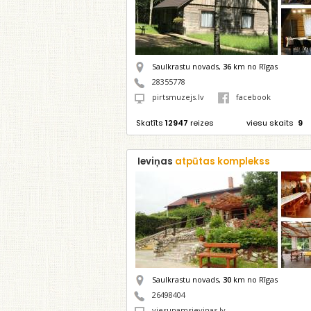
Saulkrastu novads,
36
km no Rīgas
28355778
pirtsmuzejs.lv
facebook
Skatīts
12947
reizes
viesu skaits
9
Ieviņas
atpūtas komplekss
Saulkrastu novads,
30
km no Rīgas
26498404
viesunamsievinas.lv