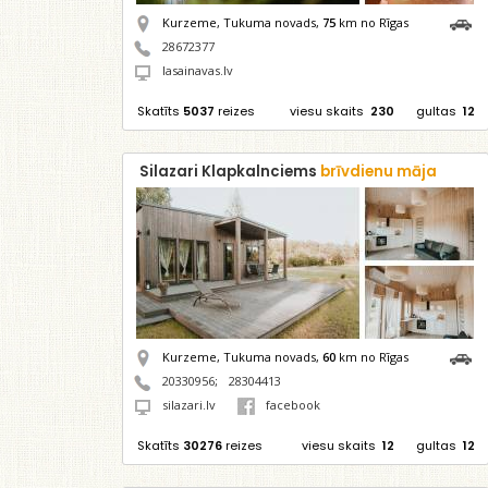
Kurzeme, Tukuma novads,
75
km no Rīgas
28672377
lasainavas.lv
Skatīts
5037
reizes
viesu skaits
230
gultas
12
Silazari Klapkalnciems
brīvdienu māja
Kurzeme, Tukuma novads,
60
km no Rīgas
20330956
;
28304413
silazari.lv
facebook
Skatīts
30276
reizes
viesu skaits
12
gultas
12