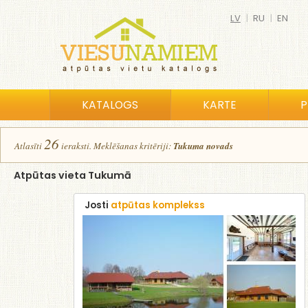
LV
|
RU
|
EN
KATALOGS
KARTE
P
26
Atlasīt
i
ierakst
i
.
Meklēšanas kritēriji:
Tukuma novads
Atpūtas vieta Tukumā
Josti
atpūtas komplekss