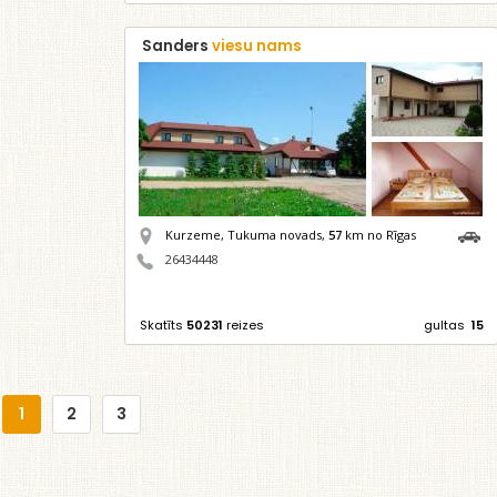
Sanders
viesu nams
Kurzeme, Tukuma novads,
57
km no Rīgas
26434448
Skatīts
50231
reizes
gultas
15
1
2
3