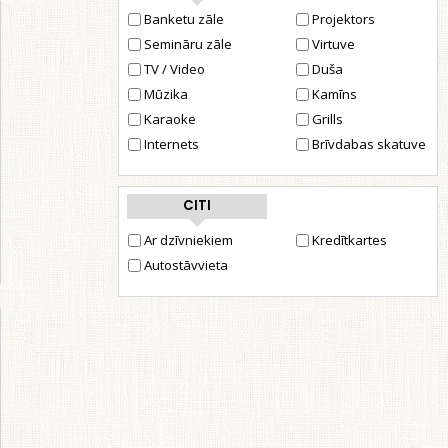
Banketu zāle
Projektors
Semināru zāle
Virtuve
TV / Video
Duša
Mūzika
Kamīns
Karaoke
Grills
Internets
Brīvdabas skatuve
CITI
Ar dzīvniekiem
Kredītkartes
Autostāvvieta