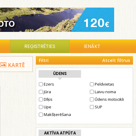
REĢISTRĒTIES
IENĀKT
Filtri
Atcelt filtrus
KARTĒ
ŪDENS
Ezers
Peldvietas
Jūra
Laivu noma
Dīķis
Ūdens motocikli
Upe
SUP
Makšķerēšana
AKTĪVA ATPŪTA