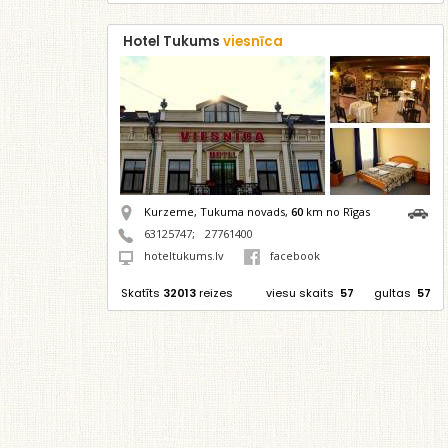
Hotel Tukums
viesnīca
Kurzeme, Tukuma novads,
60
km no Rīgas
63125747
;
27761400
hoteltukums.lv
facebook
Skatīts
32013
reizes
viesu skaits
57
gultas
57