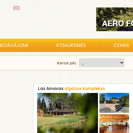
(0)
IEDĀVĀJUMI
ATSAUKSMES
CENAS
Kārtot pēc
Las Ainavas
atpūtas komplekss