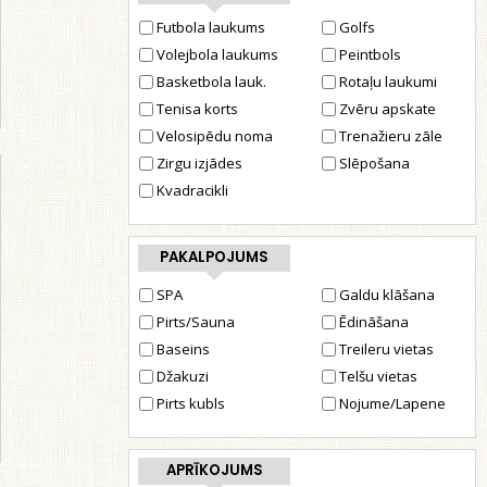
Futbola laukums
Golfs
Volejbola laukums
Peintbols
Basketbola lauk.
Rotaļu laukumi
Tenisa korts
Zvēru apskate
Velosipēdu noma
Trenažieru zāle
Zirgu izjādes
Slēpošana
Kvadracikli
PAKALPOJUMS
SPA
Galdu klāšana
Pirts/Sauna
Ēdināšana
Baseins
Treileru vietas
Džakuzi
Telšu vietas
Pirts kubls
Nojume/Lapene
APRĪKOJUMS