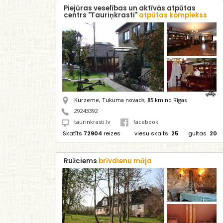
Piejūras veselības un aktīvās atpūtas
centrs "Tauriņkrasti"
atpūtas komplekss
Kurzeme, Tukuma novads,
85
km no Rīgas
29243392
taurinkrasti.lv
facebook
Skatīts
72904
reizes
viesu skaits
25
gultas
20
Ružciems
brīvdienu māja