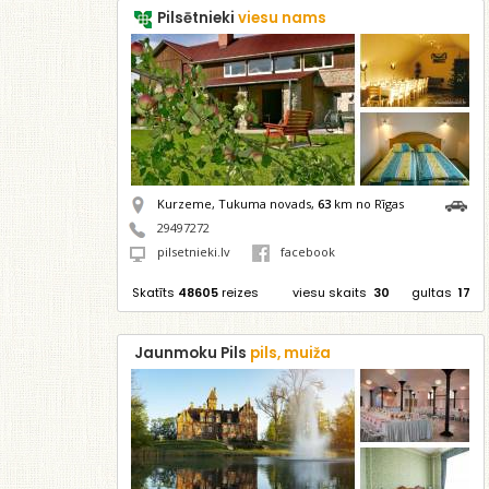
Pilsētnieki
viesu nams
Kurzeme, Tukuma novads,
63
km no Rīgas
29497272
pilsetnieki.lv
facebook
Skatīts
48605
reizes
viesu skaits
30
gultas
17
Jaunmoku Pils
pils, muiža