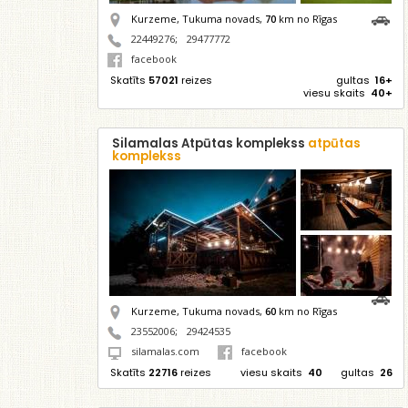
Kurzeme, Tukuma novads,
70
km no Rīgas
22449276
;
29477772
facebook
Skatīts
57021
reizes
gultas
16+
viesu skaits
40+
Silamalas Atpūtas komplekss
atpūtas
komplekss
Kurzeme, Tukuma novads,
60
km no Rīgas
23552006
;
29424535
silamalas.com
facebook
Skatīts
22716
reizes
viesu skaits
40
gultas
26