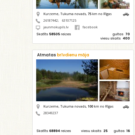
Kurzeme, Tukuma novads,
75
km no Rīgas
26187442
;
63107125
jaunmokupils.lv
facebook
Skatīts
58505
reizes
gultas
70
viesu skaits
400
Atmatas
brīvdienu māja
Kurzeme, Tukuma novads,
100
km no Rīgas
28349237
Skatīts
68894
reizes
viesu skaits
25
gultas
16