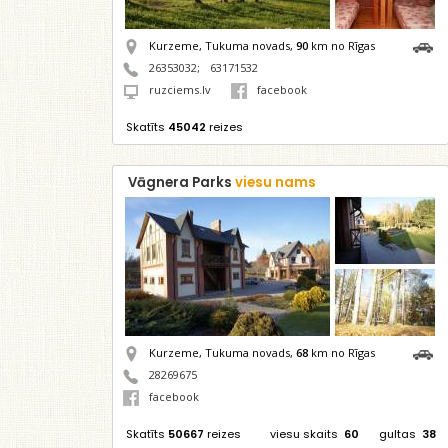
Kurzeme, Tukuma novads,
90
km no Rīgas
26353032
;
63171532
ruzciems.lv
facebook
Skatīts
45042
reizes
Vāgnera Parks
viesu nams
Kurzeme, Tukuma novads,
68
km no Rīgas
28269675
facebook
Skatīts
50667
reizes
viesu skaits
60
gultas
38