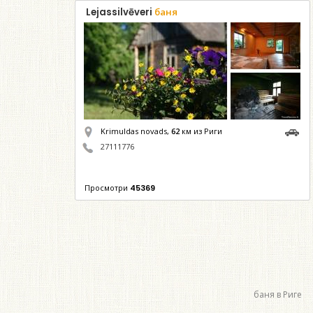
Lejassilvēveri
баня
Krimuldas novads,
62
км из Риги
27111776
Просмотри
45369
баня в Риге