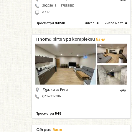
29208018
;
67555550
a7.lv
Просмотри
93238
число
4
число мест
4
Iznomā pirts Spa kompleksu
баня
Rīga,
км из Риги
()29-212-286
Просмотри
548
Cērpas
баня