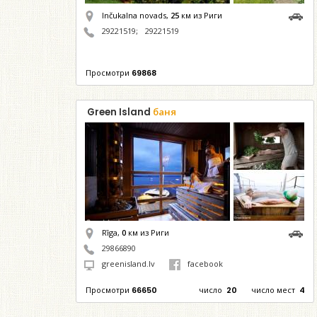
Inčukalna novads,
25
км из Риги
29221519
;
29221519
Просмотри
69868
Green Island
баня
Rīga,
0
км из Риги
29866890
greenisland.lv
facebook
Просмотри
66650
число
20
число мест
4