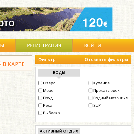
ВЫ
РЕГИСТРАЦИЯ
ВОЙТИ
Фипьтр
Отозвать фильтры
В КАРТЕ
ВОДЫ
Озеро
Купание
Море
Прокат лодок
Пруд
Водный мотоцикл
Река
SUP
Рыбалка
АКТИВНЫЙ ОТДЫХ