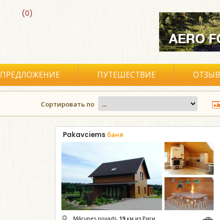
(0)
ПРЕДЛОЖЕНИЕ
ПУТЕШЕСТВИЕ
ОТЗЫ
Сортировать по
Pakavciems
баня
Mārupes novads,
19
км из Риги