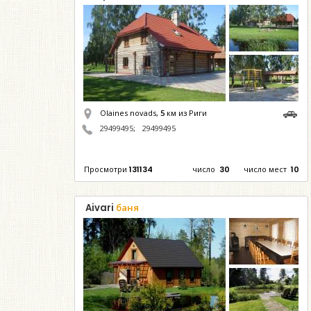
Olaines novads,
5
км из Риги
29499495
;
29499495
Просмотри
131134
число
30
число мест
10
Aivari
баня