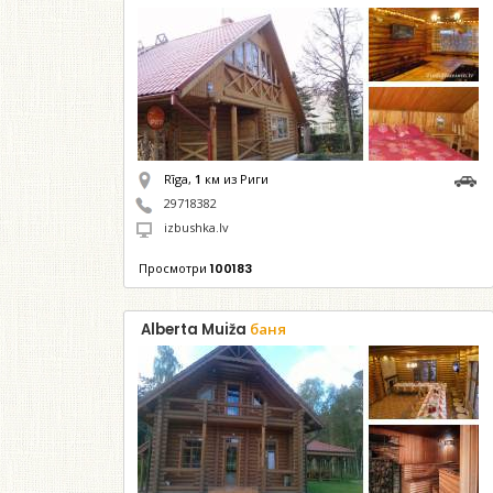
Rīga,
1
км из Риги
29718382
izbushka.lv
Просмотри
100183
Alberta Muiža
баня