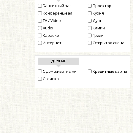
Банкетный зал
Проектор
Конференц-зал
Кухня
TV / Video
Душ
Audio
Камин
Караоке
Грили
Интернет
Открытая сцена
ДРУГИЕ
С дом.животными
Кредитные карты
Стоянка