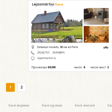
Lejasmārtiņi
баня
Ķekavas novads,
30
км из Риги
29242757
;
29454895
lejasmartini.lv
Просмотри
56381
число
6
число мест
2
1
2
баня видземе
баня курземе
баня земгале
ба