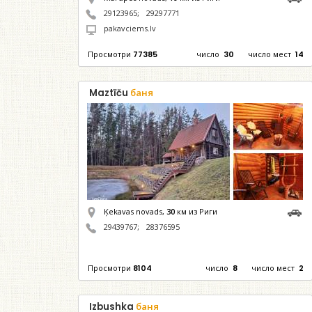
29123965
;
29297771
pakavciems.lv
Просмотри
77385
число
30
число мест
14
Maztīču
баня
Ķekavas novads,
30
км из Риги
29439767
;
28376595
Просмотри
8104
число
8
число мест
2
Izbushka
баня