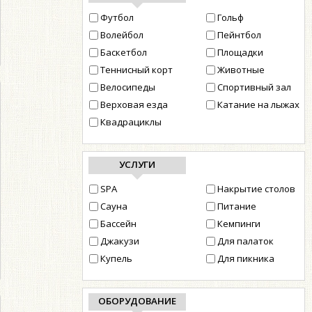
Футбол
Гольф
Волейбол
Пейнтбол
Баскетбол
Площадки
Теннисный корт
Животные
Велосипеды
Cпортивный зал
Верховая езда
Катание на лыжах
Квадрациклы
УСЛУГИ
SPA
Накрытие столов
Сауна
Питание
Бассейн
Кемпинги
Джакузи
Для палаток
Купель
Для пикника
ОБОРУДОВАНИЕ