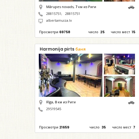
Mārupes novads,
7
км из Риги
28815751
;
28815751
albertamuiza.lv
Просмотри
69758
число
25
число мест
15
Harmonija pirts
баня
Rīga,
0
км из Риги
29519545
Просмотри
21659
число
35
число мест
7