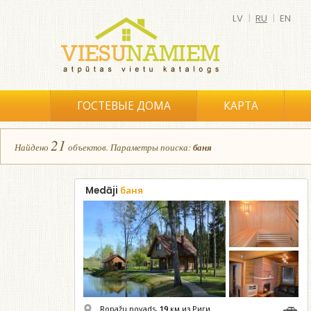
LV
|
RU
|
EN
ГОСТЕВЫЕ ДОМА
КАРТА
21
Найдено
объектов.
Параметры поиска:
баня
Medāji
баня
Ropažu novads,
19
км из Риги