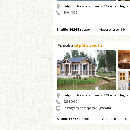
Latgale, Kārsavas novads,
275
km no Rīgas
28644808
Skatīts
36268
reizes
viesu skaits
60
Pasaka
atpūtas vieta
Latgale, Kārsavas novads,
270
km no Rīgas
22330092
instagram.com/pasaku_namini
Skatīts
16787
reizes
viesu skaits
15