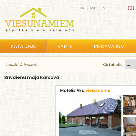
LV
|
RU
|
EN
(0)
KATALOGS
KARTE
PIEDĀVĀJUMI
2
Atlasīt
i
ierakst
i
.
Kārtot pēc
Brīvdienu māja Kārsavā
Motelis Aka
viesu nams