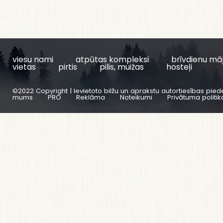
viesu nami
atpūtas kompleksi
brīvdienu mā
vietas
pirtis
pilis, muižas
hosteļi
©2022 Copyright | Ievietoto bilžu un aprakstu autortiesības pied
mums
PRO
Reklāma
Noteikumi
Privātuma politik