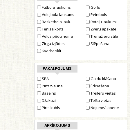
Futbola laukums
Golfs
Volejbola laukums
Peintbols
Basketbola lauk.
Rotaļu laukumi
Tenisa korts
Zvēru apskate
Velosipēdu noma
Trenažieru zāle
Zirgu izjādes
Slēpošana
Kvadracikli
PAKALPOJUMS
SPA
Galdu klāšana
Pirts/Sauna
Ēdināšana
Baseins
Treileru vietas
Džakuzi
Telšu vietas
Pirts kubls
Nojume/Lapene
APRĪKOJUMS