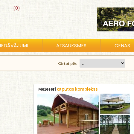
(0)
IEDĀVĀJUMI
ATSAUKSMES
CENAS
Kārtot pēc
Mežezeri
atpūtas komplekss