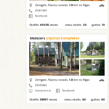
Zemgale, Pļaviņu novads,
120
km no Rīgas
29501699
facebook
Skatīts
40035
reizes
viesu skaits
20
gultas
10
Mežezers
atpūtas komplekss
Zemgale, Pļaviņu novads,
120
km no Rīgas
29345686
mezezers.lv
facebook
Skatīts
38897
reizes
viesu skaits
60
gultas
60