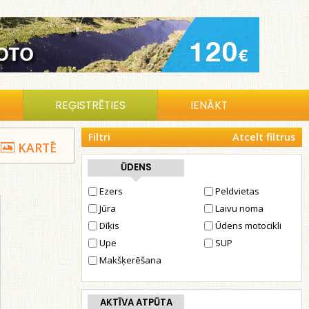
REĢISTRĒTIES
IENĀKT
Filtri
Atcelt filtrus
KARTĒ
ŪDENS
Ezers
Peldvietas
Jūra
Laivu noma
Dīķis
Ūdens motocikli
Upe
SUP
Makšķerēšana
AKTĪVA ATPŪTA