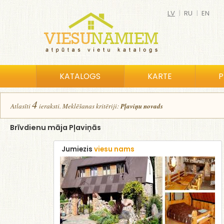
LV
|
RU
|
EN
KATALOGS
KARTE
P
4
Atlasīt
i
ierakst
i
.
Meklēšanas kritēriji:
Pļaviņu novads
Brīvdienu māja Pļaviņās
Jumiezis
viesu nams