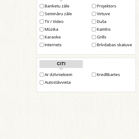
Banketu zāle
Projektors
Semināru zāle
Virtuve
TV / Video
Duša
Mūzika
Kamīns
Karaoke
Grills
Internets
Brīvdabas skatuve
CITI
Ar dzīvniekiem
Kredītkartes
Autostāvvieta