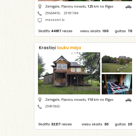
Zemgale, Pļaviņu novads,
125
km no Rīgas
29664410
;
29181184
mezezeri.lv
Skatīts
44817
reizes
viesu skaits
100
gultas
70
Krastiņi
lauku māja
Zemgale, Pļaviņu novads,
110
km no Rīgas
29491863
Skatīts
32217
reizes
viesu skaits
30
gultas
20