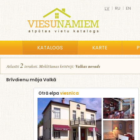
LV
|
RU
|
EN
KATALOGS
KARTE
P
2
Atlasīt
i
ierakst
i
.
Meklēšanas kritēriji:
Valkas novads
Brīvdienu māja Valkā
Otrā elpa
viesnīca