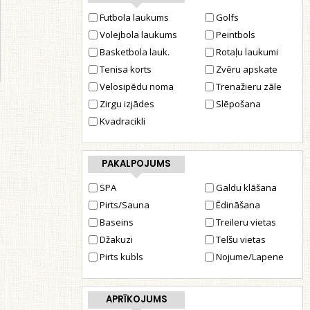
Futbola laukums
Golfs
Volejbola laukums
Peintbols
Basketbola lauk.
Rotaļu laukumi
Tenisa korts
Zvēru apskate
Velosipēdu noma
Trenažieru zāle
Zirgu izjādes
Slēpošana
Kvadracikli
PAKALPOJUMS
SPA
Galdu klāšana
Pirts/Sauna
Ēdināšana
Baseins
Treileru vietas
Džakuzi
Telšu vietas
Pirts kubls
Nojume/Lapene
APRĪKOJUMS