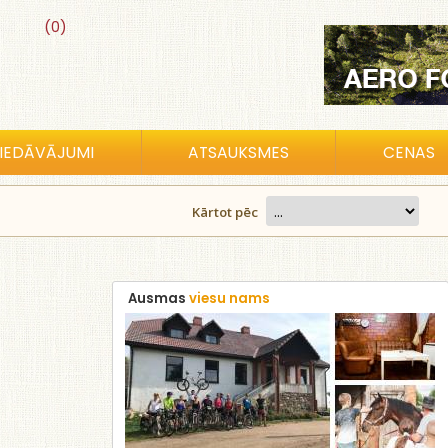
(0)
IEDĀVĀJUMI
ATSAUKSMES
CENAS
Kārtot pēc
Ausmas
viesu nams