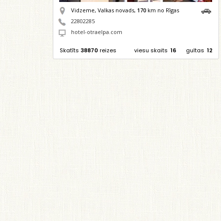
Vidzeme, Valkas novads,
170
km no Rīgas
22802285
hotel-otraelpa.com
Skatīts
38870
reizes
viesu skaits
16
gultas
12