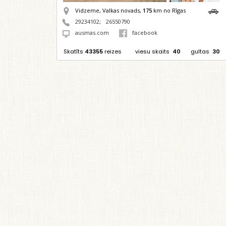
Vidzeme, Valkas novads,
175
km no Rīgas
29234102
;
26550790
ausmas.com
facebook
Skatīts
43355
reizes
viesu skaits
40
gultas
30