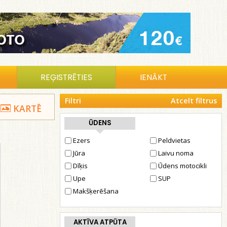
REĢISTRĒTIES
IENĀKT
Filtri
Atcelt filtrus
KARTĒ
ŪDENS
Ezers
Peldvietas
Jūra
Laivu noma
Dīķis
Ūdens motocikli
Upe
SUP
Makšķerēšana
AKTĪVA ATPŪTA