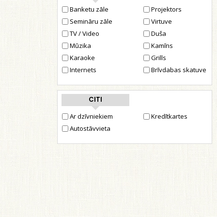
Banketu zāle
Projektors
Semināru zāle
Virtuve
TV / Video
Duša
Mūzika
Kamīns
Karaoke
Grills
Internets
Brīvdabas skatuve
CITI
Ar dzīvniekiem
Kredītkartes
Autostāvvieta