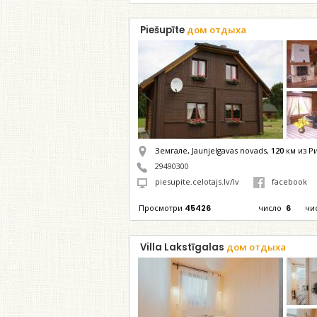
Piešupīte
дом отдыха
Земгале, Jaunjelgavas novads,
120
км из Р
29490300
piesupite.celotajs.lv/lv
facebook
Просмотри
45426
число
6
чи
Villa Lakstīgalas
дом отдыха