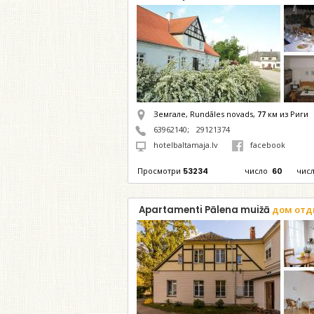
Земгале, Rundāles novads,
77
км из Риги
63962140
;
29121374
hotelbaltamaja.lv
facebook
Просмотри
53234
число
60
чис
Apartamenti Pālena muižā
дом отд