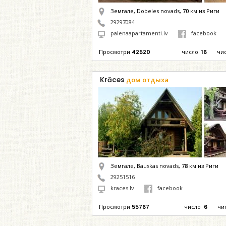
Земгале, Dobeles novads,
70
км из Риги
29297084
palenaapartamenti.lv
facebook
Просмотри
42520
число
16
чи
Krāces
дом отдыха
Земгале, Bauskas novads,
78
км из Риги
29251516
kraces.lv
facebook
Просмотри
55767
число
6
чи