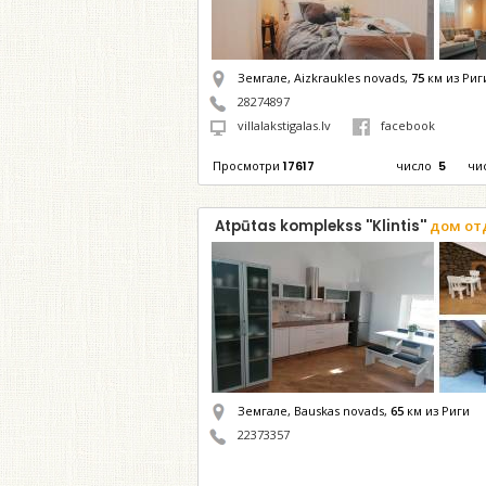
Земгале, Aizkraukles novads,
75
км из Риг
28274897
villalakstigalas.lv
facebook
Просмотри
17617
число
5
чи
Atpūtas komplekss ''Klintis''
дом от
Земгале, Bauskas novads,
65
км из Риги
22373357