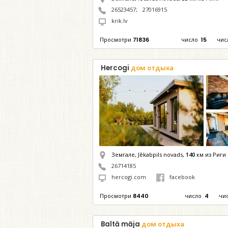
26523457
;
27016915
krik.lv
Просмотри
71836
число
15
чис
Hercogi
дом отдыха
Земгале, Jēkabpils novads,
140
км из Риги
26714185
hercogi.com
facebook
Просмотри
8440
число
4
чи
Baltā māja
дом отдыха