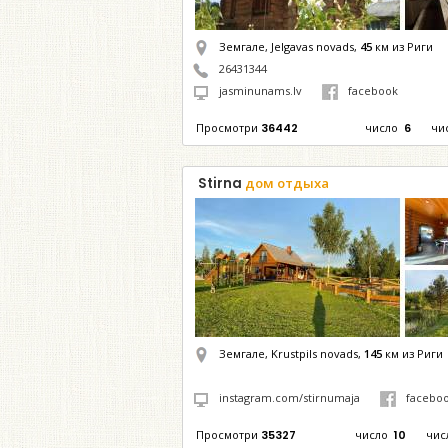
Земгале, Jelgavas novads,
45
км из Риги
26431344
jasminunams.lv
facebook
Просмотри
36442
число
6
чи
Stirna
дом отдыха
Земгале, Krustpils novads,
145
км из Риги
instagram.com/stirnumaja
facebo
Просмотри
35327
число
10
чис