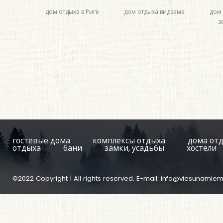
дом отдыха в Риге
дом отдыха видземе
дом 
з
гостевые дома
комплексы отдыха
дома от
отдыха
бани
замки, усадьбы
хостели
©2022 Copyright | All rights reserved. E-mail:
info@viesunamiem.