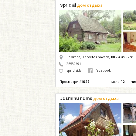
Sprīdīši
дом отдыха
Земгале, Tērvetes novads,
80
км из Риги
26532691
spridisi.lv
facebook
Просмотри
41027
число
12
чи
Jasmīnu nams
дом отдыха