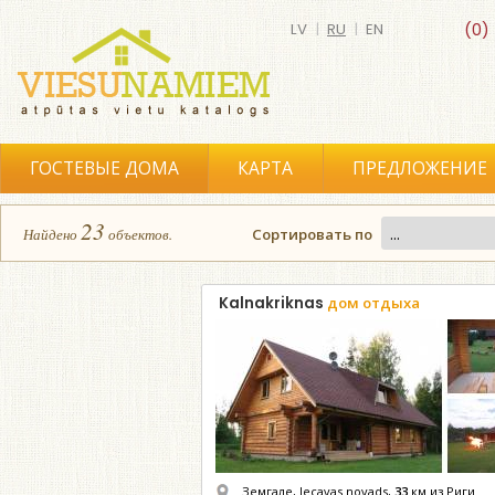
LV
|
RU
|
EN
(0)
ГОСТЕВЫЕ ДОМА
КАРТА
ПРЕДЛОЖЕНИЕ
23
Найдено
объектов.
Сортировать по
Kalnakriknas
дом отдыха
Земгале, Iecavas novads,
33
км из Риги