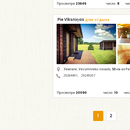
Просмотри
23649
число
8
чи
Pie Vīksniņas
дом отдыха
Земгале, Vecumnieku novads,
50
км из Ри
29284491
;
29249207
Просмотри
20090
число
10
чис
1
2