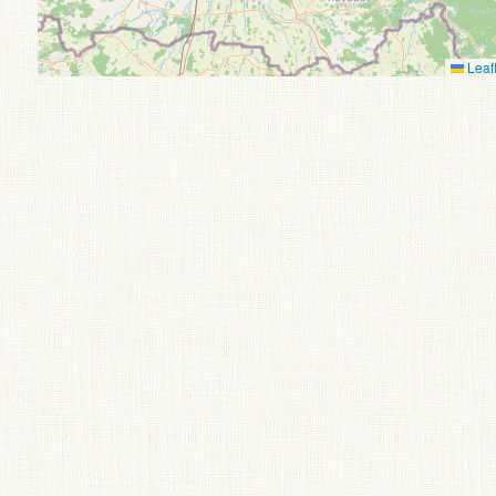
Leafl