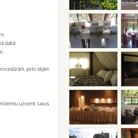
m;
vā dabā
m;
 procedūrām, pirts tējām
mā nolemtu uzņemt savus