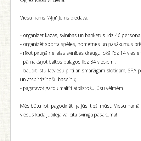
Ogres Rīgas virzienā.
Viesu nams "Aļņi" Jums piedāvā:
- organizēt kāzas, svinības un banketus līdz 46 personā
- organizēt sporta spēles, nometnes un pasākumus brī
- rīkot pirtiņā nelielas svinības draugu lokā līdz 14 viesie
- pārnakšņot baltos palagos līdz 34 viesiem ;
- baudīt īstu latviešu pirti ar smaržīgām slotiņām, SPA
un atspirdzinošu baseinu;
- pagatavot gardu maltīti atbilstošu Jūsu vēlmēm.
Mēs būtu ļoti pagodināti, ja Jūs, tieši mūsu Viesu na
viesus kādā jubilejā vai citā svinīgā pasākumā!