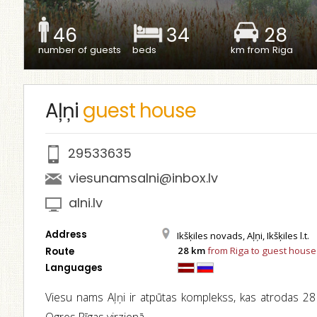
46
34
28
number of guests
beds
km from Riga
Aļņi
guest house
29533635
viesunamsalni@inbox.lv
alni.lv
Address
Ikšķiles novads, Aļņi, Ikšķiles l.t.
28 km
from Riga to guest house
Route
Languages
Viesu nams Aļņi ir atpūtas komplekss, kas atrodas 2