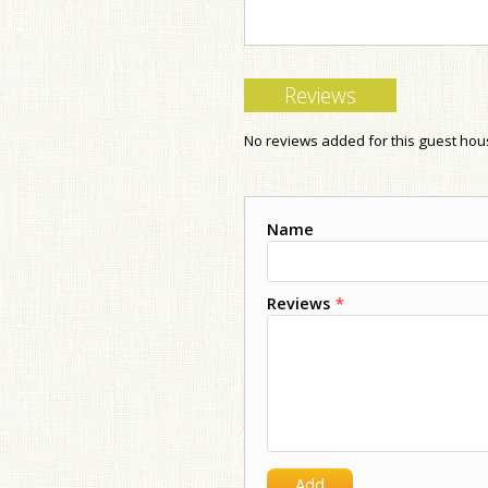
Reviews
No reviews added for this guest ho
Name
Reviews
*