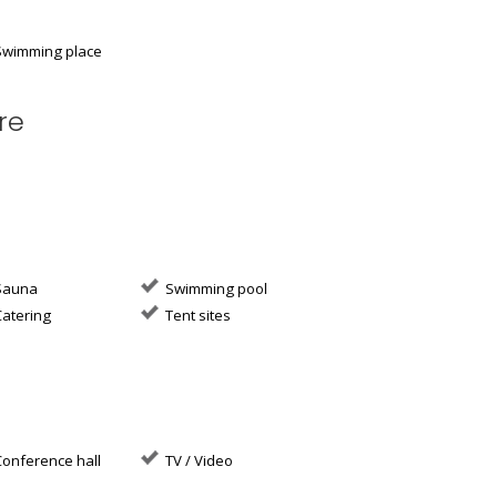
wimming place
re
auna
Swimming pool
atering
Tent sites
onference hall
TV / Video