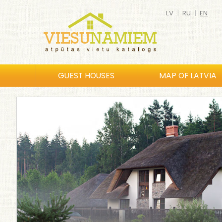
LV
|
RU
|
EN
GUEST HOUSES
MAP OF LATVIA