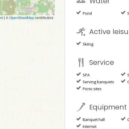
Water
Pond
S
et
|
©
OpenStreetMap
contributors
Active leisu
Skiing
Service
SPA
S
Serving banquets
C
Picnic sites
Equipment
Banquet hall
C
Internet