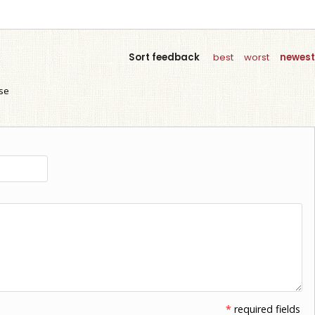
Sort feedback
best
worst
newest
use
*
required fields