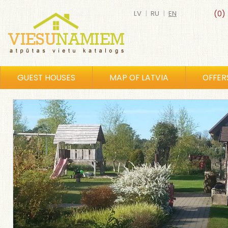
LV
|
RU
|
EN
(0)
GUEST HOUSES
MAP OF LATVIA
OFFER