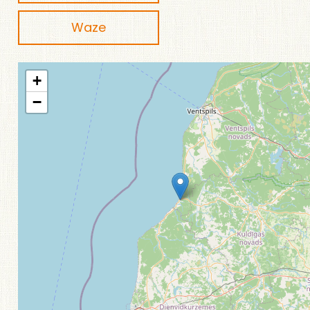
Waze
+
−