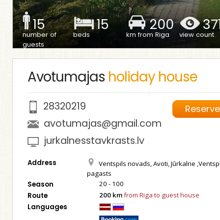
15
15
200
37
number of
beds
km from Riga
view count
guests
Avotumajas
holiday house
28320219
Reserv
avotumajas@gmail.com
jurkalnesstavkrasts.lv
Address
Ventspils novads, Avoti, Jūrkalne ,Ventsp
pagasts
20 - 100
Season
200 km
from Riga to guest house
Route
Languages