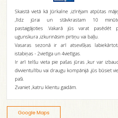
Skaistā vietā kā Jūrkalne ,izīrējam atpūtas māj
,līdz jūrai un stāvkrastam 10 minūt
pastaigājoties .Vakarā jūs varat pasēdēt p
ugunskura ,izkurināsim pirtiņu vai baļļu.
Vasaras sezonā ir arī atsevišķas labiekārtot
istabiņas - 2vietīga un 4vietīgas.
Ir arī telšu vieta pie pašas jūras ,kur var izbau
divvientulību vai draugu kompānijā ,jūs būsiet vi
paši.
Zvaniet ,katru klientu gaidām.
Google Maps