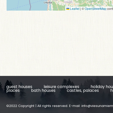
Leaflet
|
©
OpenStreetMap
cont
guest houses
leisure complexes
holiday ho
places
bath houses
castles, palaces
h
©2022 Copyright | All rights reserved. E-mail:
info@viesunamiem.