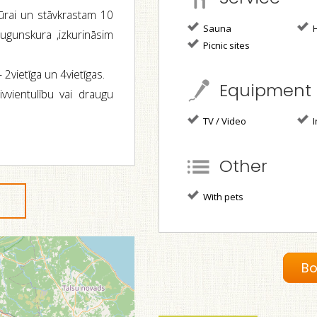
 jūrai un stāvkrastam 10
Sauna
H
 ugunskura ,izkurināsim
Picnic sites
 2vietīga un 4vietīgas.
Equipment
ivvientulību vai draugu
TV / Video
I
Other
With pets
Bo