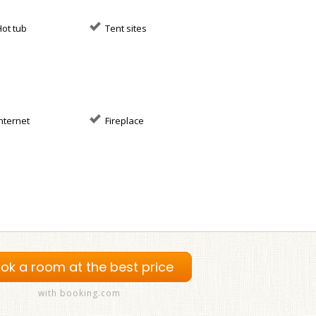
ot tub
Tent sites
nternet
Fireplace
ok a room at the best price
with booking.com