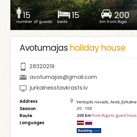
15
15
200
number of guests
beds
km from Riga
Avotumajas
holiday house
28320219
avotumajas@gmail.com
jurkalnesstavkrasts.lv
Address
Ventspils novads, Avoti, Jūrkalne
20 - 100
Season
200 km
from Riga to guest hou
Route
Languages