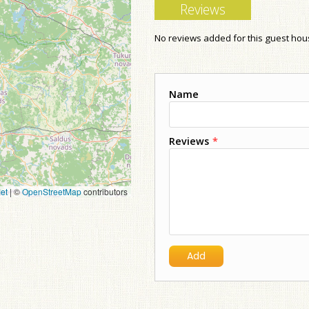
Reviews
No reviews added for this guest ho
Name
Reviews
*
et
|
©
OpenStreetMap
contributors