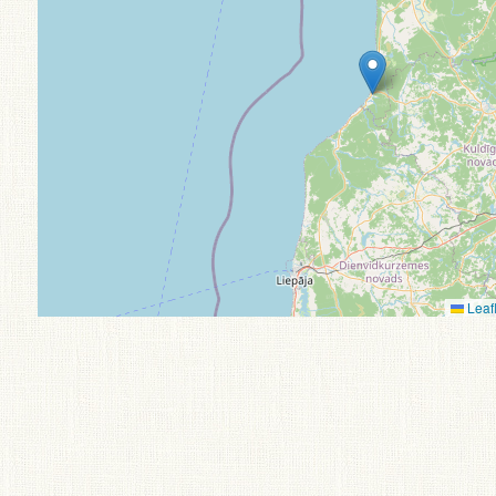
Leafl