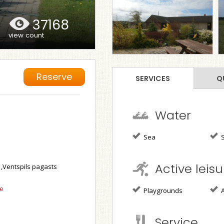
37168
view count
Reserve
SERVICES
Q
Water
Sea
S
Active leisu
 ,Ventspils pagasts
se
Playgrounds
A
Service