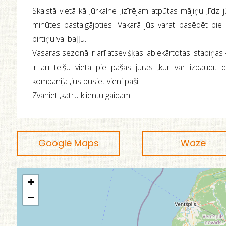
Skaistā vietā kā Jūrkalne ,izīrējam atpūtas mājiņu ,līdz
minūtes pastaigājoties .Vakarā jūs varat pasēdēt pie
pirtiņu vai baļļu.
Vasaras sezonā ir arī atsevišķas labiekārtotas istabiņas -
Ir arī telšu vieta pie pašas jūras ,kur var izbaudīt d
kompānijā ,jūs būsiet vieni paši.
Zvaniet ,katru klientu gaidām.
Google Maps
Waze
+
−