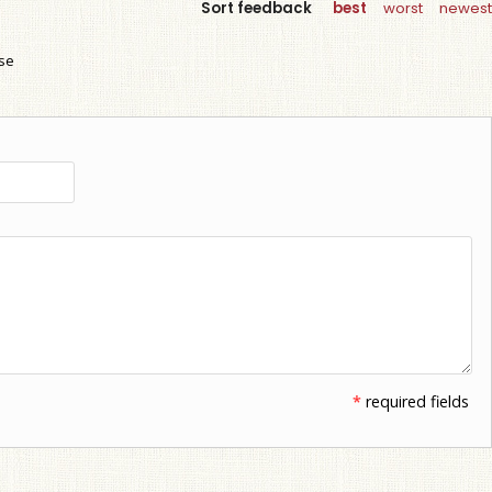
Sort feedback
best
worst
newest
use
*
required fields