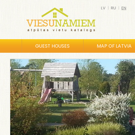
LV
|
RU
|
EN
GUEST HOUSES
MAP OF LATVIA