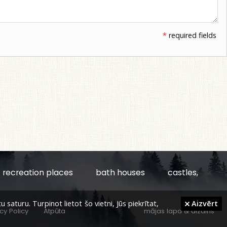
*
required fields
recreation places
bath houses
castles,
aturu. Turpinot lietot šo vietni, Jūs piekrītat,
Aizvērt
cy Policy
Atpūta
mājas lapa
&
dizains