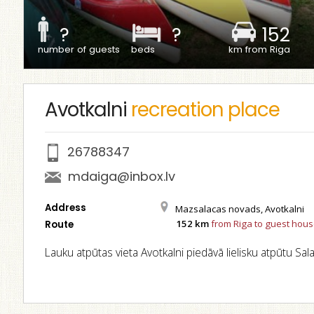
?
?
152
number of guests
beds
km from Riga
Avotkalni
recreation place
26788347
mdaiga@inbox.lv
Address
Mazsalacas novads, Avotkalni
152 km
from Riga to guest hou
Route
Lauku atpūtas vieta Avotkalni piedāvā lielisku atpūtu Sal