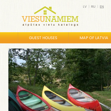
LV
|
RU
|
EN
GUEST HOUSES
MAP OF LATVIA