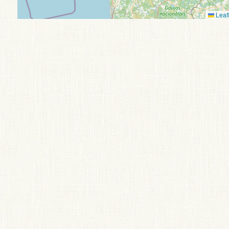
Leafl