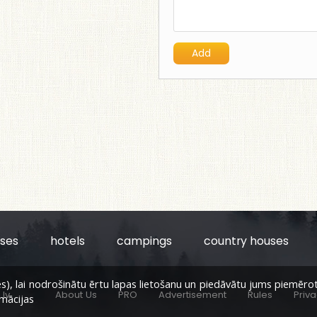
uses
hotels
campings
country houses
, lai nodrošinātu ērtu lapas lietošanu un piedāvātu jums piemērotu s
lv
About Us
PRO
Advertisement
Rules
Priva
rmācijas