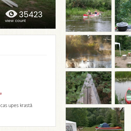
35423
view count
se
acas upes krastā.