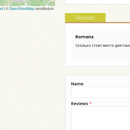
et
|
©
OpenStreetMap
contributors
Reviews
Romans
Сколько стоит место для пал
Name
Reviews
*