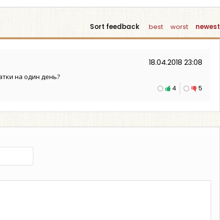
Sort feedback
best
worst
newest
18.04.2018 23:08
атки на один день?
4
5