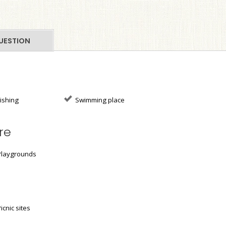
UESTION
ishing
Swimming place
re
laygrounds
icnic sites