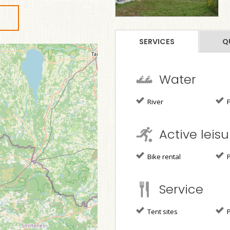
SERVICES
Q
Water
River
F
Active leisu
Bike rental
P
Service
Tent sites
P