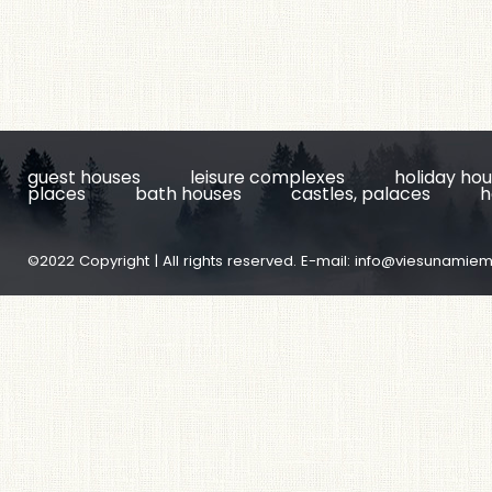
guest houses
leisure complexes
holiday ho
places
bath houses
castles, palaces
h
©2022 Copyright | All rights reserved. E-mail:
info@viesunamiem.