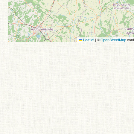
Leaflet
|
©
OpenStreetMap
cont