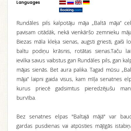
Languages
Rundāles pils kalpotāju māja „Baltā māja” cel
pavisam citādāk, nekā vienkāršo zemnieku māja
Biezas māla kleķa sienas, augsti griesti, gaiši lo
baltu podiņu krāsnis, rotātas sienas.Taču lai
ievilka savus vaibstus gan Rundāles pils, gan ka
mājas sienās. Bet aura palika. Tagad mūsu „Bal
māja” laipni gaida visus, kam mīļa senatnes elp
kurus priecē gadsimtus pieredzējušu man
burvība.
Bez senatnes elpas "Baltajā mājā" var baud
gardas pusdienas vai atpūsties mājīgās istabiņ