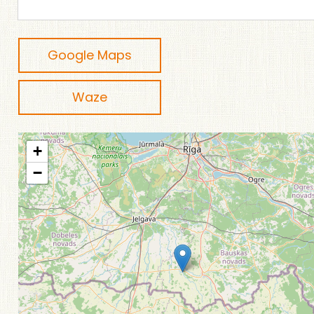
Google Maps
Waze
+
−