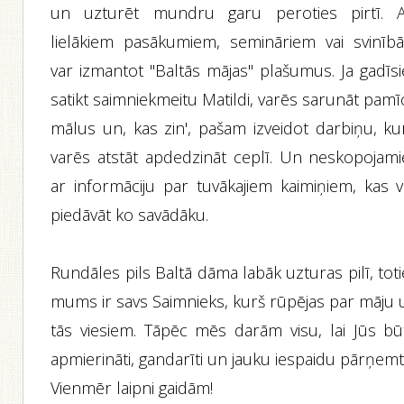
un uzturēt mundru garu peroties pirtī. A
lielākiem pasākumiem, semināriem vai svinīb
var izmantot "Baltās mājas" plašumus. Ja gadīsi
satikt saimniekmeitu Matildi, varēs sarunāt pamī
mālus un, kas zin', pašam izveidot darbiņu, ku
varēs atstāt apdedzināt ceplī. Un neskopojami
ar informāciju par tuvākajiem kaimiņiem, kas v
piedāvāt ko savādāku.
Rundāles pils Baltā dāma labāk uzturas pilī, tot
mums ir savs Saimnieks, kurš rūpējas par māju 
tās viesiem. Tāpēc mēs darām visu, lai Jūs bū
apmierināti, gandarīti un jauku iespaidu pārņemti
Vienmēr laipni gaidām!