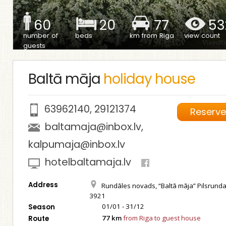
60
20
77
53
number of
beds
km from Riga
view count
guests
Baltā māja
holiday house
63962140
,
29121374
Reserv
baltamaja@inbox.lv
,
kalpumaja@inbox.lv
hotelbaltamaja.lv
Address
Rundāles novads, “Baltā māja” Pilsrunda
3921
01/01 - 31/12
Season
77 km
from Riga to guest house
Route