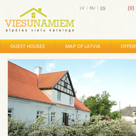
LV
|
RU
|
EN
(0)
GUEST HOUSES
MAP OF LATVIA
OFFER