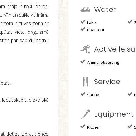
m. Māja ir roku darbs,
Water
urvīm un stikla vitrīnām.
Lake
S
kārtota virtuves zona ar
Boat rent
tpūtas vieta, divguļamā
noties par papildu bērnu
Active leisu
Animal observing
Service
ietas.
Sauna
P
 ledusskapis, elektriskā
Equipment
Kitchen
S
rat doties izbraucienos