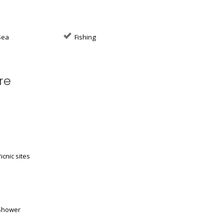
ea
Fishing
re
icnic sites
hower