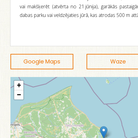
vai makšķerēt (atvērta no 21.jūnija), garākās pastai
dabas parku vai veldzējaties jūrā, kas atrodas 500 m att
Google Maps
Waze
+
−