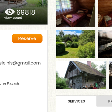
69818
view count
Reserve
sleinis@gmail.com
ures Pagasts
SERVICES
P