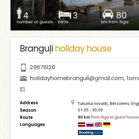
4
3
80
number of guests
beds
km from Riga
Branguļi
holiday house
29676126
holidayhomebranguli@gmail.com
,
tom
Address
Tukuma novads, Bērzciems, Eng
01.05 - 30.09
Season
80 km
from Riga to guest house
Route
Languages