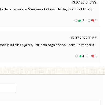
13.07.2016 16:39
 ļoti laba saimņiece! Šī mājiņa ir kā burvju ladīte, tur ir viss !!!! Brauc
13
3
15.07.2022 10:56
īt laiku. Viss bija tīrs. Patīkama sagaidīšana. Prieks, ka var palikt
4
0