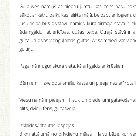
Guļbūves namiņš ar niedru jumtu, kas celts pašu rokā
sākot ar katru baļķi, kas ielikts mājā, beidzot ar logiem, d
Jūsu rīcībā būs divstāvu namiņš, kura pirmajā stāvā ir ie
ēdamgaldu, labierīcības, dušas telpa. Otrajā stāvā ir a
gulta un divas vienguļamās gultas. Ar saimnieci var vie
gultiņu.
Pagalmā ir ugunskura vieta, kā arī galds ar krēsliem.
Bērniem ir izveidota smilšu kaste un pieejamas arī rotaļl
Viesu namā ir pieejami: trauki un piederumi gatavošanai,
plīts, dvieļi, fēns, gultasveļa.
Izklaides/ atpūtas iespējas.
3 km attālumā no brīvdienu mājas ir laivu bāze, kur va