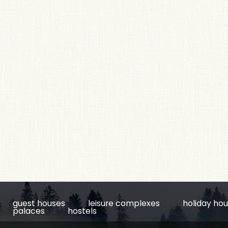
guest houses
leisure complexes
holiday ho
palaces
hostels