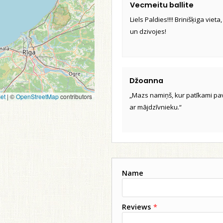
Vecmeitu ballite
Liels Paldies!!!! Brinišķiga vieta,
un dzivojes!
Džoanna
„Mazs namiņš, kur patīkami pavad
et
|
©
OpenStreetMap
contributors
ar mājdzīvnieku.“
Name
Reviews
*