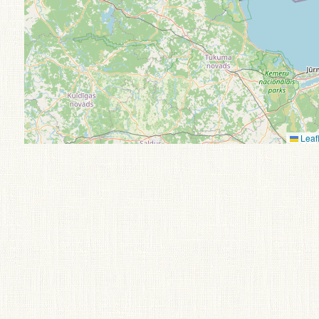
Leafl