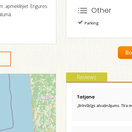
gām apmeklējiet Engures
Other
ālumā.
Parking
Bo
Reviews
Tatjana
„Brīnišķīgs atvaļinājums. Tīra m