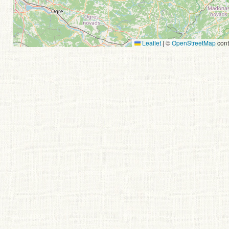
Leaflet
|
©
OpenStreetMap
cont