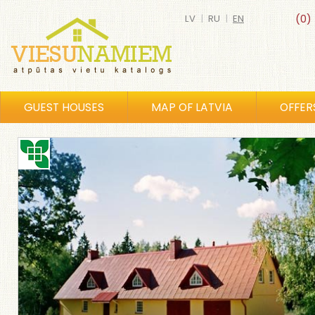
LV
|
RU
|
EN
(0)
GUEST HOUSES
MAP OF LATVIA
OFFER