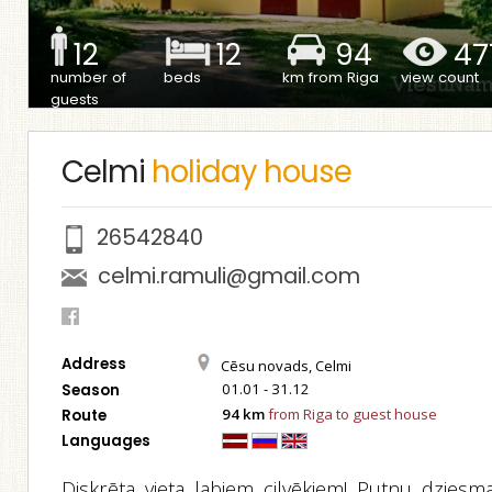
12
12
94
47
number of
beds
km from Riga
view count
guests
Celmi
holiday house
26542840
celmi.ramuli@gmail.com
Address
Cēsu novads, Celmi
01.01 - 31.12
Season
94 km
from Riga to guest house
Route
Languages
Diskrēta vieta labiem cilvēkiem! Putnu dziesma