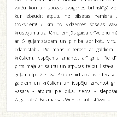
varžu kori un spožas zvaigznes brīnišķīgā viet
kur izbaudīt atpūtu no pilsētas nemiera 
trokšņiem! 7 km no Vidzemes šosejas Vaiv
krustojuma uz Rāmuļiem jūs gaida brīvdienu mā
ar 5 guļamistabām un pilnībā aprīkotu virtuv
ēdamistabu. Pie mājas ir terase ar galdiem 
krēsliem. Iespējams izmantot arī grilu. Pie dī
pirts māja ar saunu un atpūtas telpu 1.stāvā 
guļamtelpu 2. stāvā. Arī pie pirts mājas ir terase
galdiem un krēsliem un iespēju izmantot gril
Vasarā - atpūta pie dīķa, ziemā - slēpoša
Žagarkalnā. Bezmaksas Wi Fi un autostāvvieta.