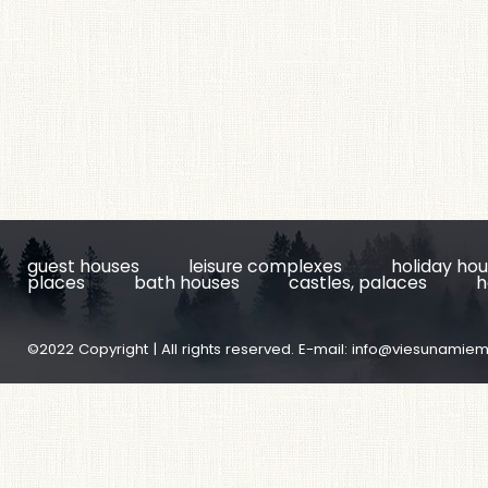
guest houses
leisure complexes
holiday ho
places
bath houses
castles, palaces
h
©2022 Copyright | All rights reserved. E-mail:
info@viesunamiem.