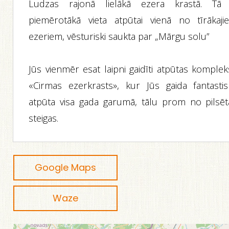
Ludzas rajonā lielākā ezera krastā. Tā 
piemērotākā vieta atpūtai vienā no tīrākaji
ezeriem, vēsturiski saukta par „Mārgu solu”
Jūs vienmēr esat laipni gaidīti atpūtas komplek
«Cirmas ezerkrasts», kur Jūs gaida fantastis
atpūta visa gada garumā, tālu prom no pilsēt
steigas.
Google Maps
Waze