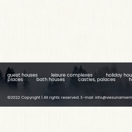
guest houses
leisure complexes
holiday ho
places
bath houses
castles, palaces
h
©2022 Copyright | All rights reserved. E-mail:
info@viesunamiem.