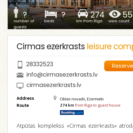
?
?
274
55
number of
beds
km from Riga
view count
guests
Cirmas ezerkrasts
leisure com
28332523
Reserv
info@cirmasezerkrasts.lv
cirmasezerkrasts.lv
Address
Ciblas novads, Ezernieki
274 km
from Riga to guest house
Route
Atpūtas komplekss «Cirmas ezerkrasts» atrod