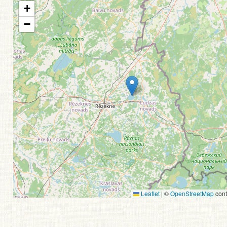
+
−
Leaflet
|
©
OpenStreetMap
cont