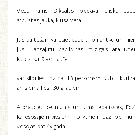
Viesu nams "Dīķsalas" piedāvā lielisku iespē
atpūsties jaukā, klusā vietā.
Jūs pa tiešām varēsiet baudīt romantiku un mier
Jūsu labsajūtu papildinās milzīgais āra ūde
kubls, kurā vienlaicīgi
var sildīties līdz pat 13 personām. Kublu kurin
arī ziemā līdz -30 grādiem.
Atbrauciet pie mums un Jums iepatiksies, līdzī
kā esošajiem viesiem, no kuriem daži pie mu
viesojas pat 4x gadā.