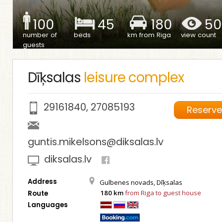
100
45
180
50
number of
beds
km from Riga
view count
guests
Dīķsalas
leisure complex
29161840
,
27085193
Reserv
guntis.mikelsons@diksalas.lv
diksalas.lv
Address
Gulbenes novads, Dīķsalas
180 km
from Riga to guest house
Route
Languages