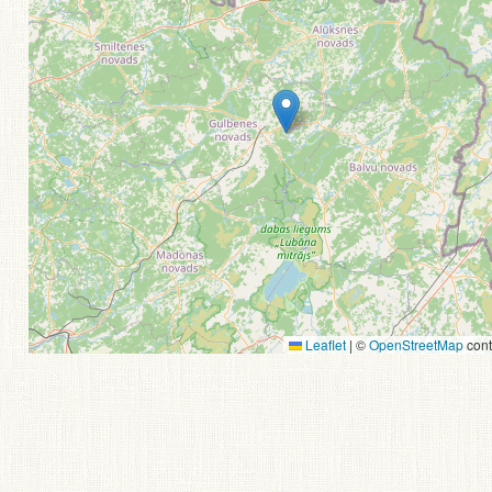
Leaflet
|
©
OpenStreetMap
cont