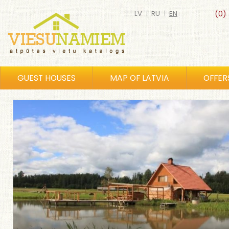
LV
|
RU
|
EN
(0)
GUEST HOUSES
MAP OF LATVIA
OFFER