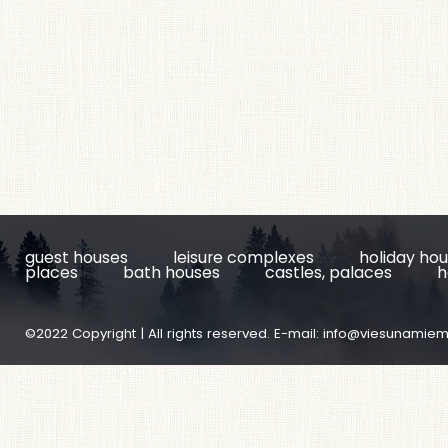
guest houses
leisure complexes
holiday ho
places
bath houses
castles, palaces
h
©2022 Copyright | All rights reserved. E-mail:
info@viesunamiem.