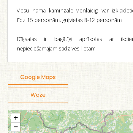
Viesu nama kamīnzālē vienlaicīgi var izklaidēti
līdz 15 personām, guļvietas 8-12 personām.
Dīķsalas ir bagātīgi aprīkotas ar ikdie
nepieciešamajām sadzīves lietām.
Google Maps
Waze
+
−