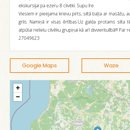
ekskursijai pa ezeru 8 cilvēki. Supu īre.
Viesiem ir pieejama krievu pirts, siltā baļļa ar masāžu, auk
grils. Namiņā ir visas ērtības.Uz galda protams silta tēj
atpūtai nelielu cilvēku grupiņai kā arī divvientulībā!!! Par
27049623
Google Maps
Waze
+
−