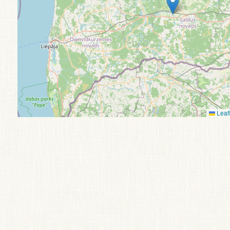
Leafl