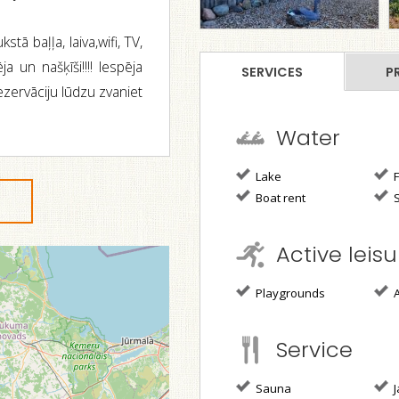
stā baļļa, laiva,wifi, TV,
a un našķīši!!!! Iespēja
SERVICES
PR
 rezervāciju lūdzu zvaniet
Water
Lake
F
Boat rent
Active leisu
Playgrounds
A
Service
Sauna
J