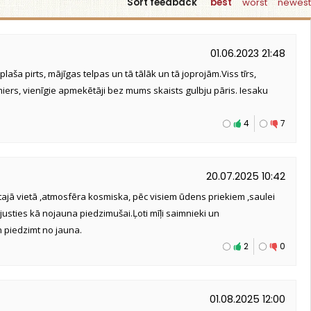
Sort feedback
best
worst
newest
01.06.2023 21:48
 plaša pirts, mājīgas telpas un tā tālāk un tā joprojām.Viss tīrs,
iers, vienīgie apmekētāji bez mums skaists gulbju pāris. Iesaku
4
7
20.07.2025 10:42
stajā vietā ,atmosfēra kosmiska, pēc visiem ūdens priekiem ,saulei
 justies kā nojauna piedzimušai.Ļoti mīļi saimnieki un
 piedzimt no jauna.
2
0
01.08.2025 12:00