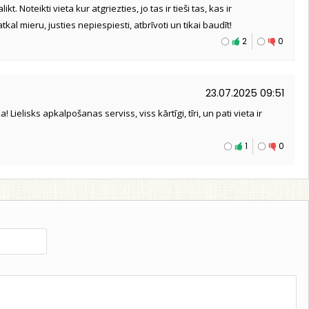
ikt. Noteikti vieta kur atgriezties, jo tas ir tieši tas, kas ir
tkal mieru, justies nepiespiesti, atbrīvoti un tikai baudīt!
2
0
23.07.2025 09:51
a! Lielisks apkalpošanas serviss, viss kārtīgi, tīri, un pati vieta ir
1
0