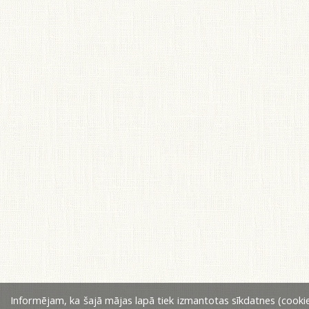
Informējam, ka šajā mājas lapā tiek izmantotas sīkdatnes (cookie