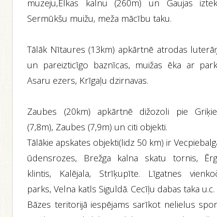
muzeju,Elkas kalnu (260m) un Gaujas iztek
Sermūkšu muižu, meža mācību taku.
Tālāk Nītaures (13km) apkārtnē atrodas luterā
un pareizticīgo baznīcas, muižas ēka ar park
Asaru ezers, Krīgaļu dzirnavas.
Zaubes (20km) apkārtnē dižozoli pie Griķi
(7,8m), Zaubes (7,9m) un citi objekti.
Tālākie apskates objekti(lidz 50 km) ir Vecpiebal
ūdensrozes, Brežga kalna skatu tornis, Ērg
klintis, Kalējala, Strīķupīte. Līgatnes vienko
parks, Velna katls Siguldā. Cecīļu dabas taka u.c.
Bāzes teritorijā iespējams sarīkot nelielus spo