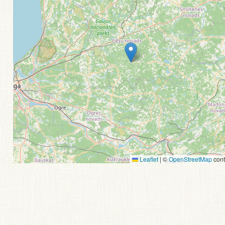
Leaflet
|
©
OpenStreetMap
cont