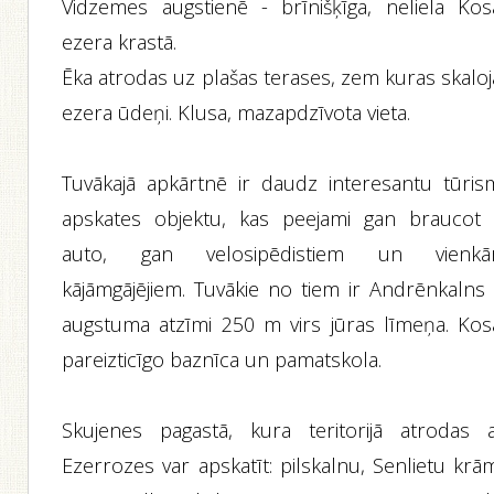
Vidzemes augstienē - brīnišķīga, neliela Kos
ezera krastā.
Ēka atrodas uz plašas terases, zem kuras skaloj
ezera ūdeņi. Klusa, mazapdzīvota vieta.
Tuvākajā apkārtnē ir daudz interesantu tūris
apskates objektu, kas peejami gan braucot 
auto, gan velosipēdistiem un vienkār
kājāmgājējiem. Tuvākie no tiem ir Andrēnkalns 
augstuma atzīmi 250 m virs jūras līmeņa. Kos
pareizticīgo baznīca un pamatskola.
Skujenes pagastā, kura teritorijā atrodas a
Ezerrozes var apskatīt: pilskalnu, Senlietu krā