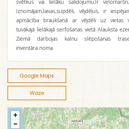
svētkus vai lielāku salidojumu.Ir velomaršrut
Iznomājam,laivas,supdēli, vējdēļus, ir iespēja
apmācība braukšanā ar vējdēli uz vietas v
tuvākajā lielākajā serfošanas vietā Alauksta eze
Ziemā darbojas kalnu slēpošanas trase
inventāra noma.
Google Maps
Waze
+
−