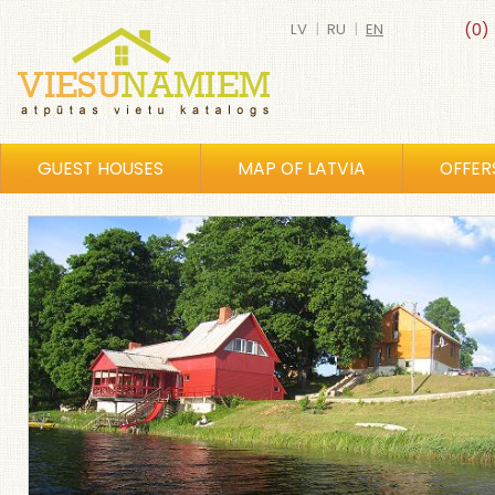
LV
|
RU
|
EN
(0)
GUEST HOUSES
MAP OF LATVIA
OFFER