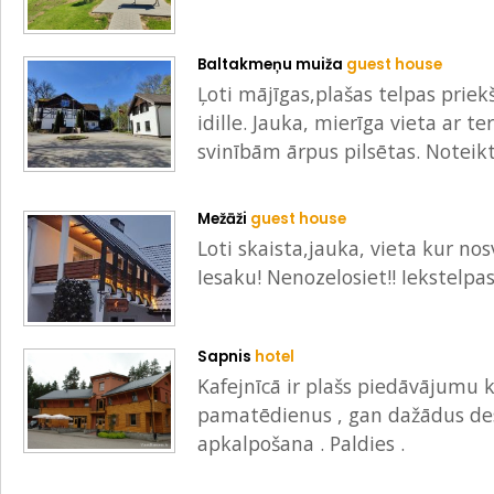
Baltakmeņu muiža
guest house
Ļoti mājīgas,plašas telpas prie
idille. Jauka, mierīga vieta ar te
svinībām ārpus pilsētas. Noteikt
Mežāži
guest house
Loti skaista,jauka, vieta kur nos
Iesaku! Nenozelosiet!! Iekstelpas
Sapnis
hotel
Kafejnīcā ir plašs piedāvājumu k
pamatēdienus , gan dažādus deser
apkalpošana . Paldies .