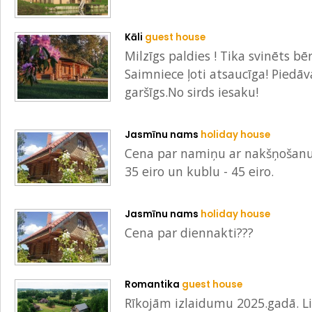
Kāli
guest house
Milzīgs paldies ! Tika svinēts bē
Saimniece ļoti atsaucīga! Piedāv
garšīgs.No sirds iesaku!
Jasmīnu nams
holiday house
Cena par namiņu ar nakšņošanu i
35 eiro un kublu - 45 eiro.
Jasmīnu nams
holiday house
Cena par diennakti???
Romantika
guest house
Rīkojām izlaidumu 2025.gadā. Lie