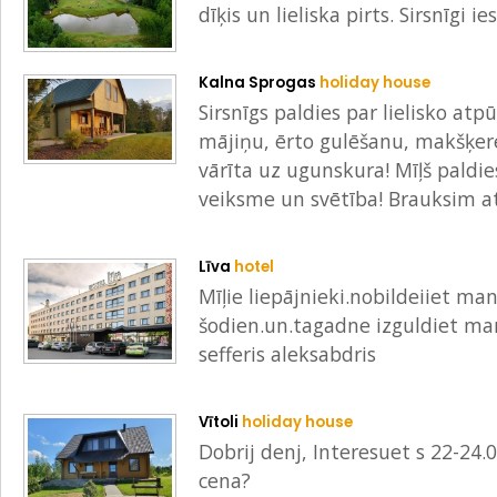
dīķis un lieliska pirts. Sirsnīgi ie
Kalna Sprogas
holiday house
Sirsnīgs paldies par lielisko at
mājiņu, ērto gulēšanu, makšķer
vārīta uz ugunskura! Mīļš paldies
veiksme un svētība! Brauksim at
Līva
hotel
Mīļie liepājnieki.nobildeiiet man
šodien.un.tagadne izguldiet man
sefferis aleksabdris
Vītoli
holiday house
Dobrij denj, Interesuet s 22-24.0
cena?