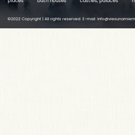
places
bath houses
castles, palaces
h
©2022 Copyright | All rights reserved. E-mail:
info@viesunamiem.