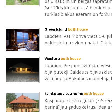
uz 3 naktīm un beigās sapratām,
īsu! Tāds klusums, tāds miers un
turklāt blakus ezeram un foršu 
Green Island
bath house
Labdien! Vai ir brīva vieta 5-6 j
naktsvietu uz vienu nakti. Cik 
Viestarti
bath house
Labdien! Pie jums izīrējām viesu
bija putekļi Galdauts bija uzkl
veļu nebija Apkalpošana nebija l
Švinkates viesu nams
bath house
Kaspara pirtiņā regulāri (3-5 re
bariņā) jau gadus četrus. Ideāla 