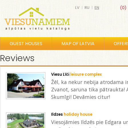
LV
|
RU
|
EN
(0)
GUEST HOUSES
MAP OF LATVIA
OFFER
Reviews
Viesu Līči
leisure complex
Žēl, ka nekur nebija atrodama i
Zvanot, saruna tika pātraukta!
Skumīgi! Devāmies citur!
Ildzes
holiday house
Viesojāmies Ildzēs pie Edgara 