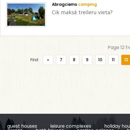
Abragciems
camping
Cik maksā treileru vieta?
Page 12 f
First
«
7
8
9
10
11
12
guest houses
leisure complexes
holiday ho