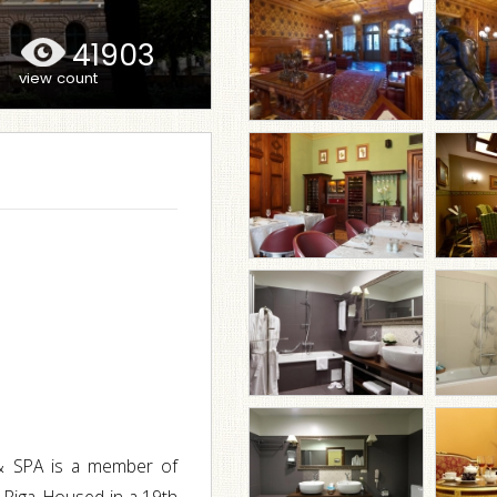
41903
view count
l & SPA is a member of