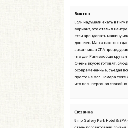
Виктор
Если надумали ехать в Ригу
вариант, это отель в центре 
если арендовать машину или
доволен. Масса плюсов в да
заканчивая СПА процедурами
что для Риги вообще крутая 
Очень вкусно готовят, блюда
осовремененные, съедал всё
просто не мог. Номера тоже 
что весь персонал спокойно 
Сюзанна
9 mp Gallery Park Hotel & SP
отель посоветовали друзья, 