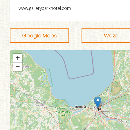
www.galleryparkhotel.com
Google Maps
Waze
+
−