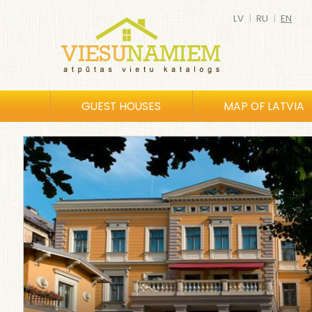
LV
|
RU
|
EN
GUEST HOUSES
MAP OF LATVIA