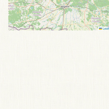
Leafl