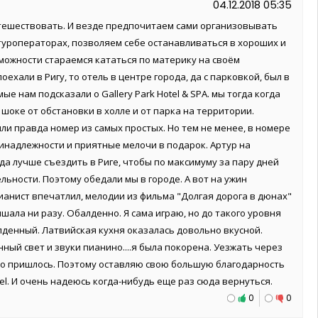
04.12.2018 05:35
тешествовать. И везде предпочитаем сами организовывать
 туроператорах, позволяем себе останавливаться в хороших и
зможности стараемся кататься по материку на своём
оехали в Ригу, то отель в центре города, да с парковкой, был в
е нам подсказали о Gallery Park Hotel & SPA. мы тогда когда
 шоке от обстановки в холле и от парка на территории.
яли правда номер из самых простых. Но тем не менее, в номере
инадлежности и приятные мелочи в подарок. Артур на
да лучше съездить в Риге, чтобы по максимуму за пару дней
ьности. Поэтому обедали мы в городе. А вот на ужин
пианист впечатлил, мелодии из фильма "Долгая дорога в дюнах"
шала ни разу. Обалденно. Я сама играю, но до такого уровня
лденный. Латвийская кухня оказалась довольно вкусной.
ный свет и звуки пианино....я была покорена. Уезжать через
 Но пришлось. Поэтому оставляю свою большую благодарность
tel. И очень надеюсь когда-нибудь еще раз сюда вернуться.
0
0