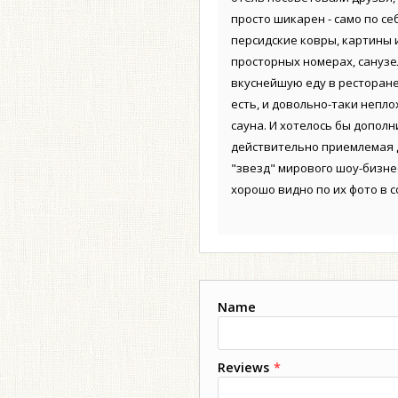
просто шикарен - само по с
персидские ковры, картины и
просторных номерах, санузе
вкуснейшую еду в ресторане,
есть, и довольно-таки неплох
сауна. И хотелось бы дополн
действительно приемлемая д
"звезд" мирового шоу-бизнес
хорошо видно по их фото в с
Name
Reviews
*