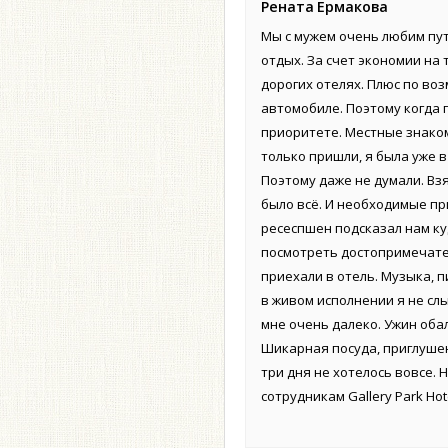
Рената Ермакова
Мы с мужем очень любим пу
отдых. За счет экономии на
дорогих отелях. Плюс по во
автомобиле. Поэтому когда п
приоритете. Местные знакомы
только пришли, я была уже в
Поэтому даже не думали. Вз
было всё. И необходимые пр
ресеспшен подсказал нам ку
посмотреть достопримечател
приехали в отель. Музыка, 
в живом исполнении я не слы
мне очень далеко. Ужин оба
Шикарная посуда, приглушен
три дня не хотелось вовсе.
сотрудникам Gallery Park Ho