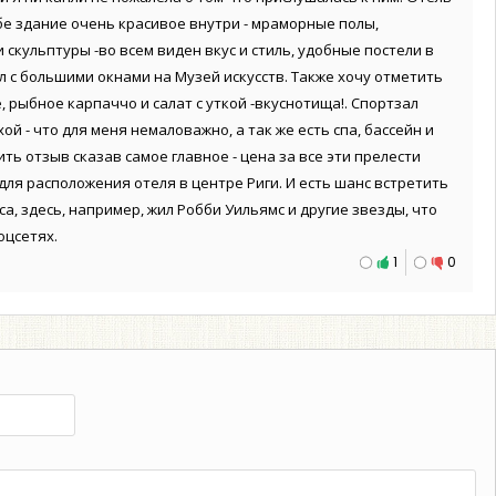
ебе здание очень красивое внутри - мраморные полы,
 скульптуры -во всем виден вкус и стиль, удобные постели в
л с большими окнами на Музей искусств. Также хочу отметить
 рыбное карпаччо и салат с уткой -вкуснотища!. Спортзал
ой - что для меня немаловажно, а так же есть спа, бассейн и
ить отзыв сказав самое главное - цена за все эти прелести
ля расположения отеля в центре Риги. И есть шанс встретить
а, здесь, например, жил Робби Уильямс и другие звезды, что
оцсетях.
1
0