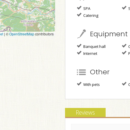
SPA
S
Catering
Equipment
et
|
©
OpenStreetMap
contributors
Banquet hall
C
Internet
P
Other
With pets
C
Reviews