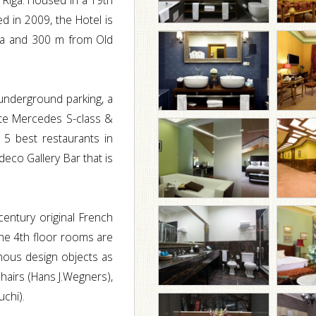
 Riga. Housed in a 19th
d in 2009, the Hotel is
area and 300 m from Old
underground parking, a
vate Mercedes S-class &
5 best restaurants in
eco Gallery Bar that is
entury original French
The 4th floor rooms are
mous design objects as
hairs (Hans J.Wegners),
chi).