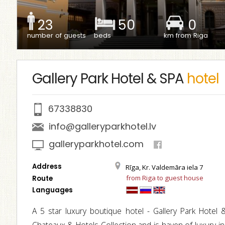
23
50
0
number of guests
beds
km from Riga
Gallery Park Hotel & SPA
hotel
67338830
info@galleryparkhotel.lv
galleryparkhotel.com
Address
Rīga, Kr. Valdemāra iela 7
from Riga to guest house
Route
Languages
A 5 star luxury boutique hotel - Gallery Park Hote