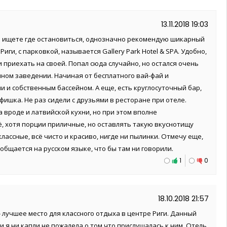
13.11.2018 19:03
 и ищете где остановиться, однозначно рекомендую шикарный
Риги, с парковкой, называется Gallery Park Hotel & SPA. Удобно,
 приехать на своей. Попал сюда случайно, но остался очень
нном заведении. Начиная от бесплатного вай-фай и
 и собственным бассейном. А еще, есть круглосуточный бар,
фишка. Не раз сидели с друзьями в ресторане при отеле.
 вроде и латвийской кухни, но при этом вполне
, хотя порции приличные, но оставлять такую вкуснотищу
классные, всё чисто и красиво, нигде ни пылинки. Отмечу еще,
общается на русском языке, что бы там ни говорили.
1
0
18.10.2018 21:57
A - лучшее место для классного отдыха в центре Риги. Данный
и я ни капли не пожалела о том что прислушалась к ним. Отель