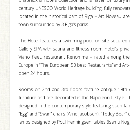
Chateaux & Hotels Collection and is haven of luxury in
century UNESCO World Heritage building, fully renovate
located in the historical part of Riga – Art Noveau 
town surrounded by 3 Riga’s parks.
The Hotel features a swimming pool, on-site secured 
Gallery SPA with sauna and fitness room, hotel’s pri
Viano fleet, restaurant Renomme – rated among the 
Europe in “The European 50 best Restaurants”and Art-d
open 24 hours.
Rooms on 2nd and 3rd floors feature antique 19th c
furniture and are decorated in the Napoleon III style. 
designed in the contemporary style featuring such fa
“Egg” and “Swan” chairs (Arne Jacobsen), “Teddy Bear” c
lamps designed by Poul Henningsen, tables (Isamu Nogu