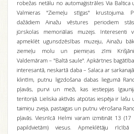
robežas netālu no automaģistrāles Via Baltica 
Valmieras "Ziemeļu stīgas" krustojuma. P
dažādiem Ainažu vēstures periodiem stās
jūrskolas memoriālais muzejs. Interesenti v
apmeklēt ugunsdzēsības muzeju, Ainažu bāk
ziemeļu molu un piemiņas zīmi Krišjān
Valdemāram – "Baltā saule". Apkārtnes bagātība 
interesantā, neskartā daba – Salaca ar sarkanaj
klintīm, putnu ligzdošana dabas liegumā Ran
pļavās, purvi un meži, kas iestiepjas Igaunij
teritorijā. Lieliska aktīvās atpūtas iespēja ir lašu
taimiņu zveja, pastaigas un putnu vērošana Ran
pļavās. Viesnīcā Helmi varam izmitināt 13 (17 
papildvietām) viesus. Apmeklētāju rīcībā 