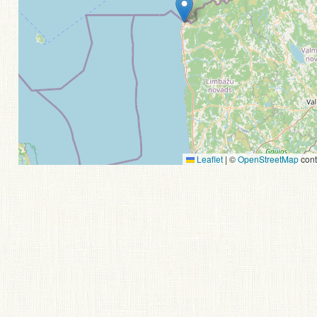
Leaflet
|
©
OpenStreetMap
cont