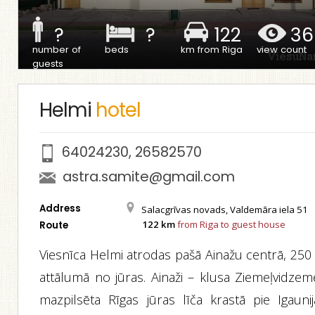
?
?
122
36
number of
beds
km from Riga
view count
guests
Helmi
hotel
64024230
,
26582570
astra.samite@gmail.com
Address
Salacgrīvas novads, Valdemāra iela 51
122 km
from Riga to guest house
Route
Viesnīca Helmi atrodas pašā Ainažu centrā, 250
attālumā no jūras. Ainaži – klusa Ziemeļvidzem
mazpilsēta Rīgas jūras līča krastā pie Igaunij