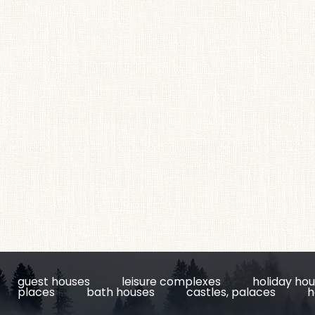
guest houses
leisure complexes
holiday ho
places
bath houses
castles, palaces
h