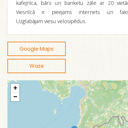
kafejnīca, bārs un banketu zāle ar 20 vietā
Viesnīcā ir pieejams internets un faks
Uzglabājam viesu velosipēdus.
Google Maps
Waze
+
−