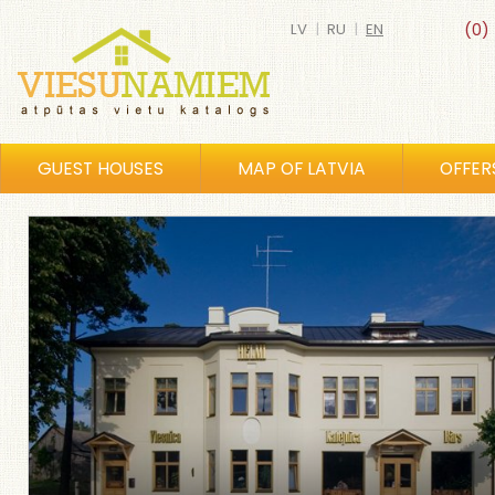
LV
|
RU
|
EN
(0)
GUEST HOUSES
MAP OF LATVIA
OFFER