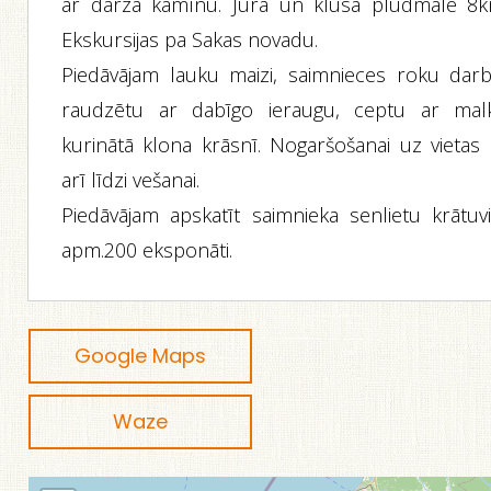
ar dārza kamīnu. Jūra un klusa pludmale 8k
Ekskursijas pa Sakas novadu.
Piedāvājam lauku maizi, saimnieces roku darb
raudzētu ar dabīgo ieraugu, ceptu ar mal
kurinātā klona krāsnī. Nogaršošanai uz vietas 
arī līdzi vešanai.
Piedāvājam apskatīt saimnieka senlietu krātuvi
apm.200 eksponāti.
Google Maps
Waze