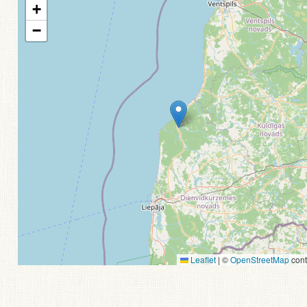
+
−
Leaflet
|
©
OpenStreetMap
cont