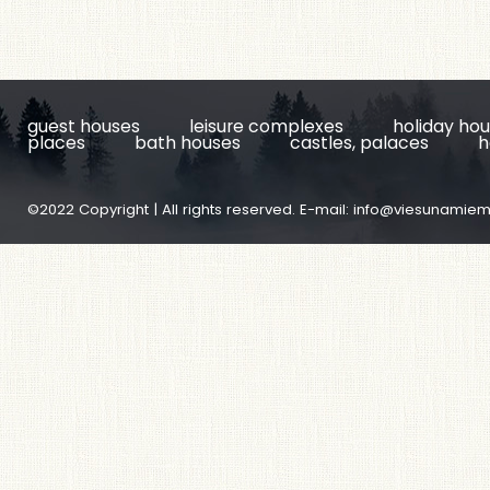
guest houses
leisure complexes
holiday ho
places
bath houses
castles, palaces
h
©2022 Copyright | All rights reserved. E-mail:
info@viesunamiem.