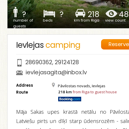
?
?
218
48
number of
beds
km from Riga
view count
guests
Ievlejas
camping
Reserv
28690362
,
29124128
ievlejasagita@inbox.lv
Address
Pāvilostas novads, Ievlejas
218 km
from Riga to guest house
Route
Māja Sakas upes krastā netālu no Pāvilosta
Latviešu pirts un dīķī starp ūdensrozēm - sali