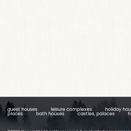
guest houses
leisure complexes
holiday ho
places
bath houses
castles, palaces
h