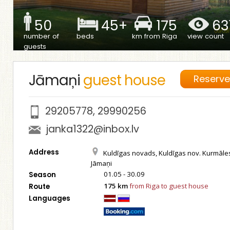
50
45+
175
63
number of
beds
km from Riga
view count
guests
Jāmaņi
guest house
Reserv
29205778
,
29990256
janka1322@inbox.lv
Address
Kuldīgas novads, Kuldīgas nov. Kurmāle
Jāmaņi
01.05 - 30.09
Season
175 km
from Riga to guest house
Route
Languages