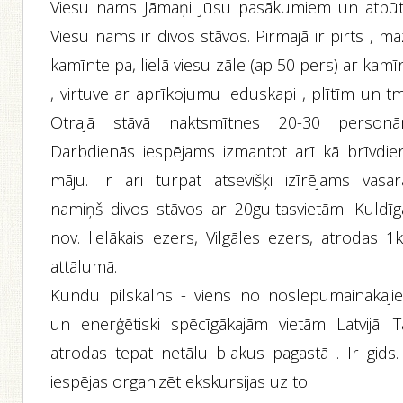
Viesu nams Jāmaņi Jūsu pasākumiem un atpūta
Viesu nams ir divos stāvos. Pirmajā ir pirts , m
kamīntelpa, lielā viesu zāle (ap 50 pers) ar kam
, virtuve ar aprīkojumu leduskapi , plītīm un tm
Otrajā stāvā naktsmītnes 20-30 personā
Darbdienās iespējams izmantot arī kā brīvdie
māju. Ir ari turpat atsevišķi izīrējams vasar
namiņš divos stāvos ar 20gultasvietām. Kuldīg
nov. lielākais ezers, Vilgāles ezers, atrodas 1
attālumā.
Kundu pilskalns - viens no noslēpumainākaji
un enerģētiski spēcīgākajām vietām Latvijā. T
atrodas tepat netālu blakus pagastā . Ir gids. 
iespējas organizēt ekskursijas uz to.