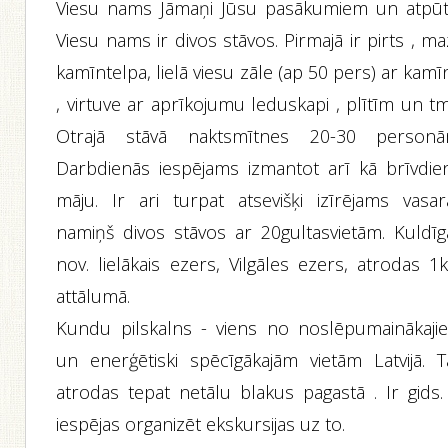
Viesu nams Jāmaņi Jūsu pasākumiem un atpūta
Viesu nams ir divos stāvos. Pirmajā ir pirts , m
kamīntelpa, lielā viesu zāle (ap 50 pers) ar kam
, virtuve ar aprīkojumu leduskapi , plītīm un tm
Otrajā stāvā naktsmītnes 20-30 personā
Darbdienās iespējams izmantot arī kā brīvdie
māju. Ir ari turpat atsevišķi izīrējams vasar
namiņš divos stāvos ar 20gultasvietām. Kuldīg
nov. lielākais ezers, Vilgāles ezers, atrodas 1
attālumā.
Kundu pilskalns - viens no noslēpumainākaji
un enerģētiski spēcīgākajām vietām Latvijā. T
atrodas tepat netālu blakus pagastā . Ir gids. 
iespējas organizēt ekskursijas uz to.