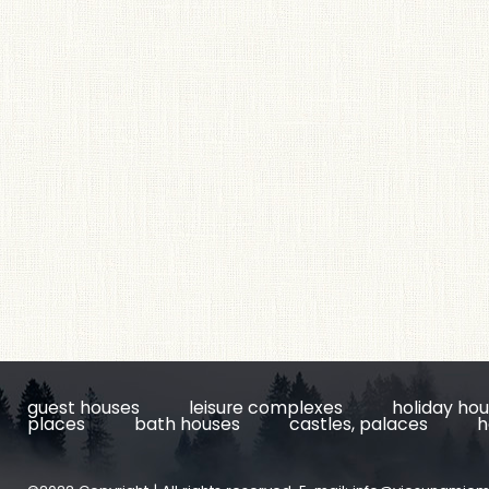
guest houses
leisure complexes
holiday ho
places
bath houses
castles, palaces
h