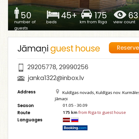
50
45+
175
63
number of
beds
km from Riga
view count
guests
Jāmaņi
guest house
Reserv
29205778
,
29990256
janka1322@inbox.lv
Address
Kuldīgas novads, Kuldīgas nov. Kurmāle
Jāmaņi
01.05 - 30.09
Season
175 km
from Riga to guest house
Route
Languages