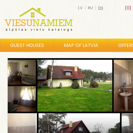
LV
|
RU
|
EN
(0)
GUEST HOUSES
MAP OF LATVIA
OFFER