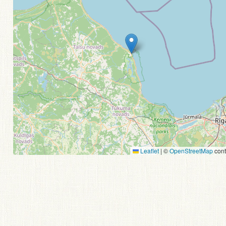
Leaflet
|
©
OpenStreetMap
cont