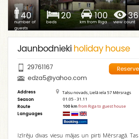
40
20
100
36
number of
beds
km from Riga
view count
guests
Jaunbodnieki
holiday house
29761167
Reserv
edza5@yahoo.com
Address
Talsu novads, Lielā iela 57 Mērsrags
01.05 - 31.11
Season
100 km
from Riga to guest house
Route
Languages
Izīrēju divas viesu mājas un pirti Mērsragā. Tas