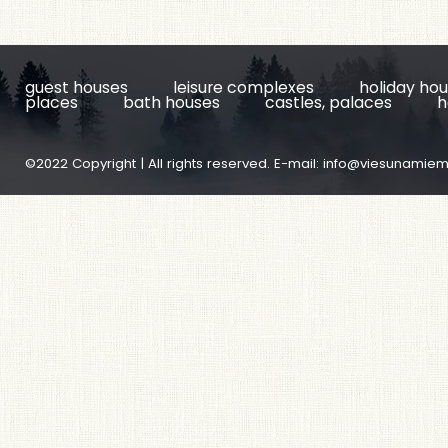
guest houses
leisure complexes
holiday ho
places
bath houses
castles, palaces
h
©2022 Copyright | All rights reserved. E-mail:
info@viesunamiem.