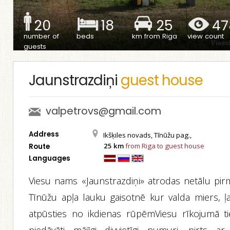
20
18
25
47
number of
beds
km from Riga
view count
guests
Jaunstrazdiņi
guest house
valpetrovs@gmail.com
Address
Ikšķiles novads, Tīnūžu pag.,
25 km
from Riga to guest house
Route
Languages
Viesu nams «Jaunstrazdiņi» atrodas netālu pir
Tīnūžu apļa lauku gaisotnē kur valda miers, ļa
atpūsties no ikdienas rūpēmViesu rīkojumā ti