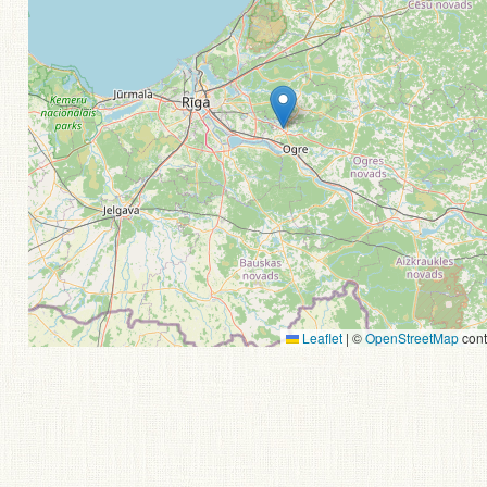
Leaflet
|
©
OpenStreetMap
cont