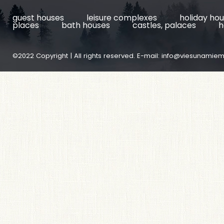
guest houses
leisure complexes
holiday ho
places
bath houses
castles, palaces
h
©2022 Copyright | All rights reserved. E-mail:
info@viesunamiem.