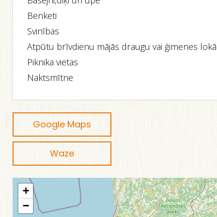
Basejni,diķi un upe
Benketi
Svinības
Atpūtu brīvdienu mājās draugu vai ģimenes lokā
Piknika vietas
Naktsmītne
Google Maps
Waze
+
−