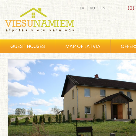
LV
|
RU
|
EN
(0)
GUEST HOUSES
MAP OF LATVIA
OFFER