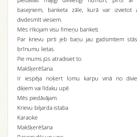
piedāvāti mājīgi divvietīgi numuri, pirts ar
basejniem, banketa zāle, kurā var izvietot 
divdesmīt viesiem.
Mēs rīkojam visu līmeņu banketi.
Par krievu pirti jeb baņu jau gadsimtiem stās
brīnumu lietas.
Pie mums jūs atradisiet to.
Makšķerēšana.
Ir iespēja noķert lomu karpu vinā no divi
diķiem vai līdaku upē.
Mēs piedāvājam:
Krievu biljarda istaba
Karaoke
Makšķerēšana