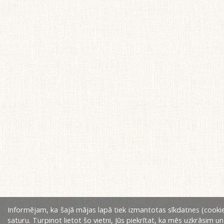
Informējam, ka šajā mājas lapā tiek izmantotas sīkdatnes (cookie
saturu. Turpinot lietot šo vietni, Jūs piekrītat, ka mēs uzkrāsim u