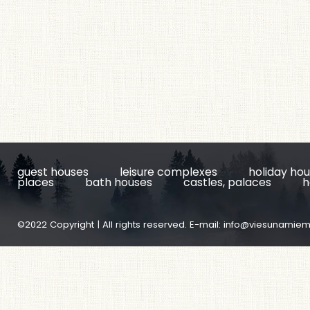
guest houses
leisure complexes
holiday ho
places
bath houses
castles, palaces
h
©2022 Copyright | All rights reserved. E-mail:
info@viesunamiem.