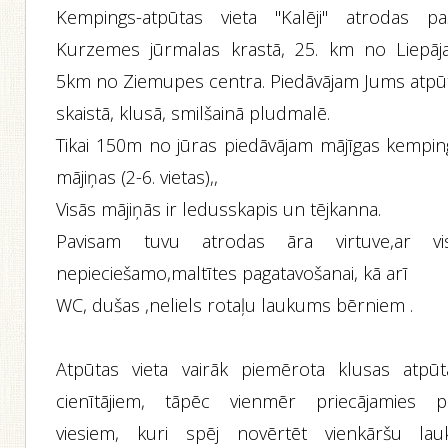
Kempings-atpūtas vieta "Kalēji" atrodas pa
Kurzemes jūrmalas krastā, 25. km no Liepāja
5km no Ziemupes centra. Piedāvājam Jums atpū
skaistā, klusā, smilšainā pludmalē.
Tikai 150m no jūras piedāvājam mājīgas kempin
mājiņas (2-6. vietas),,
Visās mājiņās ir ledusskapis un tējkanna.
Pavisam tuvu atrodas āra virtuve,ar vi
nepieciešamo,maltītes pagatavošanai, kā arī
WC, dušas ,neliels rotaļu laukums bērniem .
Atpūtas vieta vairāk piemērota klusas atpūt
cienītājiem, tāpēc vienmēr priecājamies p
viesiem, kuri spēj novērtēt vienkāršu lau