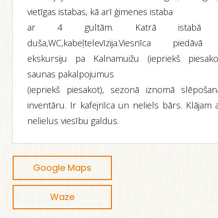
vietīgas istabas, kā arī ģimenes istaba
ar 4 gultām. Katrā istabā
duša,WC,kabeļtelevīzija.Viesnīca piedāvā
ekskursiju pa Kalnamuižu (iepriekš piesakot
saunas pakalpojumus
(iepriekš piesakot), sezonā iznomā slēpošan
inventāru. Ir kafejnīca un neliels bārs. Klājam 
nelielus viesību galdus.
Google Maps
Waze