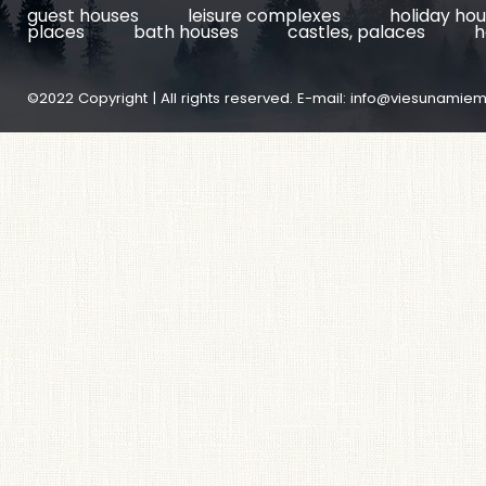
guest houses
leisure complexes
holiday ho
places
bath houses
castles, palaces
h
©2022 Copyright | All rights reserved. E-mail:
info@viesunamiem.