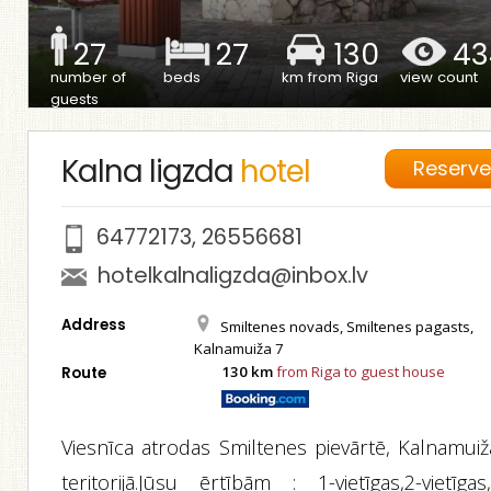
27
27
130
43
number of
beds
km from Riga
view count
guests
Kalna ligzda
hotel
Reserv
64772173
,
26556681
hotelkalnaligzda@inbox.lv
Address
Smiltenes novads, Smiltenes pagasts,
Kalnamuiža 7
130 km
from Riga to guest house
Route
Viesnīca atrodas Smiltenes pievārtē, Kalnamuiž
teritorijā.Jūsu ērtībām : 1-vietīgas,2-vietīgas