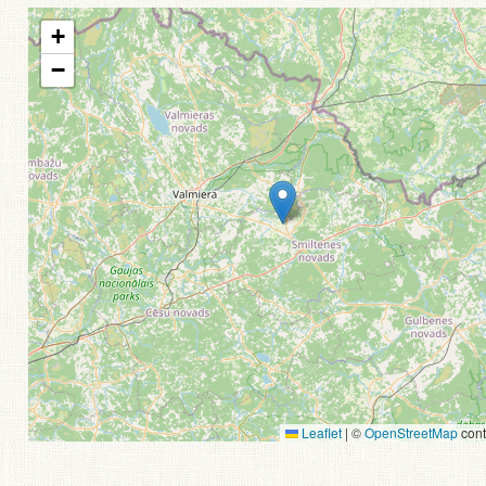
+
−
Leaflet
|
©
OpenStreetMap
cont