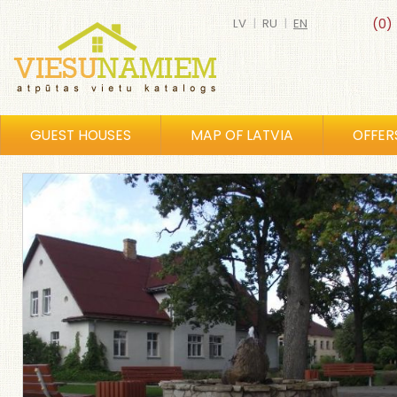
LV
|
RU
|
EN
(0)
GUEST HOUSES
MAP OF LATVIA
OFFER