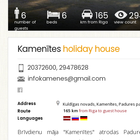
6
6
165
29
number of
beds
km from Riga
view count
guests
Kamenītes
holiday house
20372600
,
29478628
infokamenes@gmail.com
Address
Kuldīgas novads, Kamenītes, Padures p
165 km
from Riga to guest house
Route
Languages
Brīvdienu māja "Kamenītes" atrodas Padur