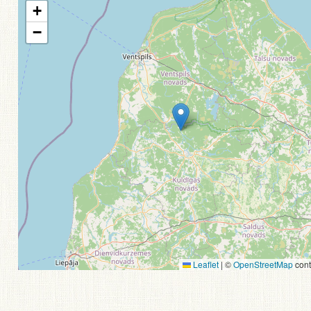
+
−
Leaflet
|
©
OpenStreetMap
cont