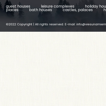
guest houses
leisure complexes
holiday ho
places
bath houses
castles, palaces
h
©2022 Copyright | All rights reserved. E-mail:
info@viesunamiem.