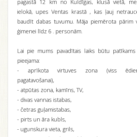
pagastā 12 km no Kuldīgas, klusā vietā, me
ielokā, upes Ventas krastā , kas ļauj netraucē
baudīt dabas tuvumu. Māja piemērota pārim v
ģimenei līdz 6 . personām.
Lai pie mums pavadītais laiks būtu patīkams 
pieejama:
- aprīkota virtuves zona (viss ēdie
pagatavošanai),
- atpūtas zona, kamīns, TV,
- divas vannas istabas,
- četras guļamistabas,
- pirts un āra kubls,
- ugunskura vieta, grils,