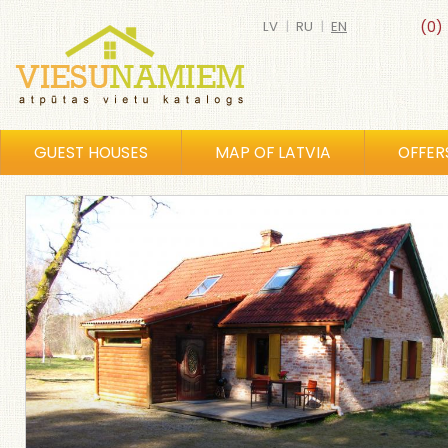
LV
|
RU
|
EN
(0)
GUEST HOUSES
MAP OF LATVIA
OFFER