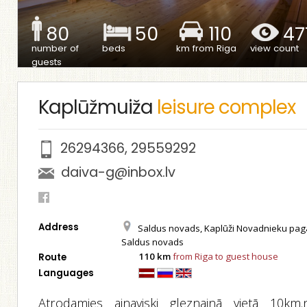
80
50
110
47
number of
beds
km from Riga
view count
guests
Kaplūžmuiža
leisure complex
26294366
,
29559292
daiva-g@inbox.lv
Address
Saldus novads, Kaplūži Novadnieku pag
Saldus novads
110 km
from Riga to guest house
Route
Languages
Atrodamies ainaviski gleznainā vietā 10km.