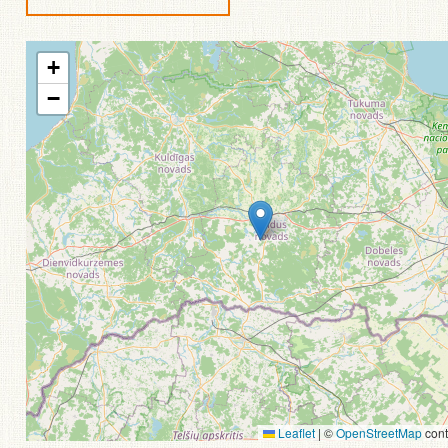
+
−
Leaflet
|
©
OpenStreetMap
cont