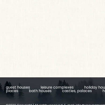
guest houses
leisure complexes
holiday ho
places
bath houses
castles, palaces
h