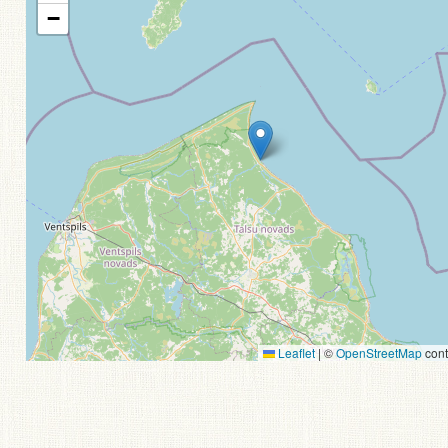
−
Leaflet
|
©
OpenStreetMap
cont