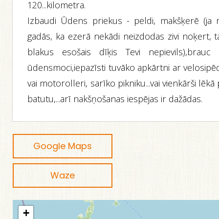
120...kilometra.
Izbaudi Ūdens priekus - peldi, makšķerē (ja 
gadās, ka ezerā nekādi neizdodas zivi noķert, t
blakus esošais dīķis Tevi nepievils),brauc 
ūdensmoci,iepazīsti tuvāko apkārtni ar velosipē
vai motorolleri, sarīko pikniku...vai vienkārši lēkā
batutu,...arī nakšņošanas iespējas ir dažādas.
Google Maps
Waze
+