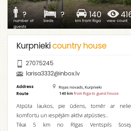
?
?
140
41
number of
beds
km from Riga
view count
guests
Kurpnieki
country house
27075245
larisa3332@inbox.lv
Address
Rojas novads, Kurpnieki
140 km
from Riga to guest house
Route
Atpūta laukos, pie ūdens, tomēr ar nelie
komfortu un iespējām aktīvi atpūsties...
Tikai 5 km no Rīgas Ventspils šosej