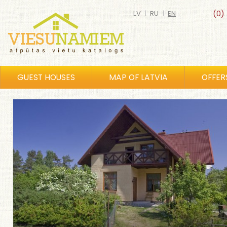
LV
|
RU
|
EN
(0)
GUEST HOUSES
MAP OF LATVIA
OFFER