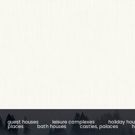
guest houses
leisure complexes
holiday ho
places
bath houses
castles, palaces
h