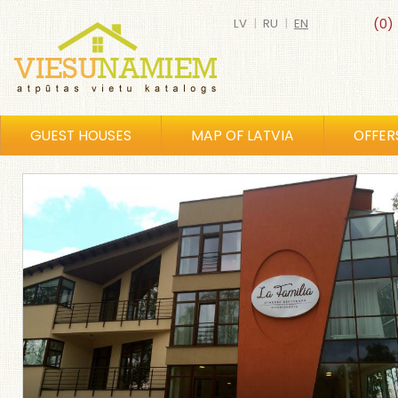
LV
|
RU
|
EN
(0)
GUEST HOUSES
MAP OF LATVIA
OFFER