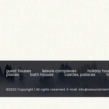
guest houses
leisure complexes
holiday ho
places
bath houses
castles, palaces
h
©2022 Copyright | All rights reserved. E-mail:
info@viesunamiem.