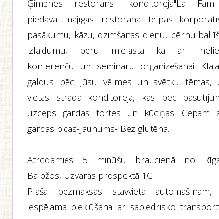
Ģimenes restorāns -konditoreja"La Famili
piedāvā mājīgās restorāna telpas korporatī
pasākumu, kāzu, dzimšanas dienu, bērnu ballīš
izlaidumu, bēru mielasta kā arī nelie
konferenču un semināru organizēšanai. Klāj
galdus pēc Jūsu vēlmes un svētku tēmas, 
vietas strādā konditoreja, kas pēc pasūtīju
uzceps gardas tortes un kūciņas. Cepam a
gardas picas-Jaunums- Bez glutēna.
Atrodamies 5 minūšu braucienā no Rīga
Baložos, Uzvaras prospektā 1C.
Plaša bezmaksas stāvvieta automašīnām, 
iespējama piekļūšana ar sabiedrisko transport