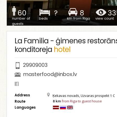
60
?
8
33
number of
beds
km from Riga
view count
guests
La Familia - ģimenes restorāns
konditoreja
hotel
29909003
masterfood@inbox.lv
Address
Ķekavas novads, Uzvaras prospekt 1 C
8 km
from Riga to guest house
Route
Languages