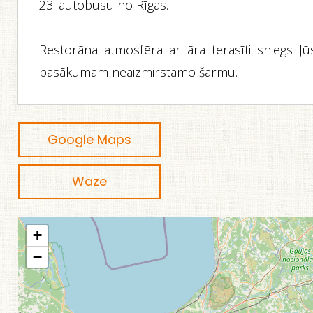
23. autobusu no Rīgas.
Restorāna atmosfēra ar āra terasīti sniegs Jū
pasākumam neaizmirstamo šarmu.
Google Maps
Waze
+
−