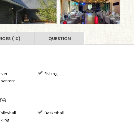
RICES (10)
QUESTION
iver
Fishing
oat rent
re
olleyball
Basketball
kiing