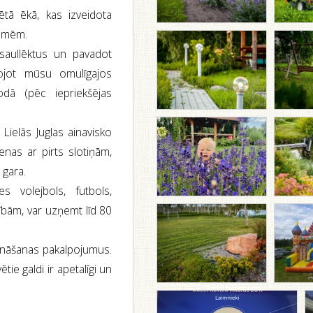
ētā ēkā, kas izveidota
ēlmēm.
 saullēktus un pavadot
ņojot mūsu omulīgajos
odā (pēc iepriekšējas
Lielās Juglas ainavisko
ienas ar pirts slotiņām,
 gara.
es volejbols, futbols,
ībām, var uzņemt līd 80
dināšanas pakalpojumus.
ie galdi ir apetalīgi un