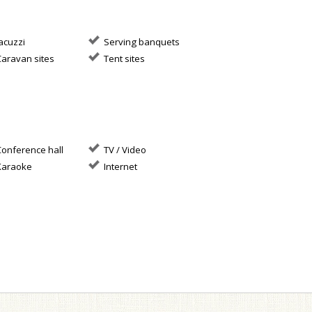
acuzzi
Serving banquets
aravan sites
Tent sites
onference hall
TV / Video
araoke
Internet