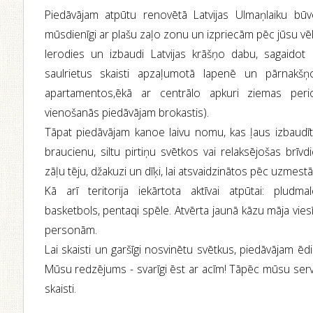
Piedāvājam atpūtu renovētā Latvijas Ulmaņlaiku būv
mūsdienīgi ar plašu zaļo zonu un izpriecām pēc jūsu v
Ierodies un izbaudi Latvijas krāšņo dabu, sagaidot
saulrietus skaisti apzaļumotā lapenē un pārnakš
apartamentos,ēkā ar centrālo apkuri ziemas peri
vienošanās piedāvājam brokastis).
Tāpat piedāvājam kanoe laivu nomu, kas ļaus izbaudīt 
braucienu, siltu pirtiņu svētkos vai relaksējošas brīvd
zāļu tēju, džakuzi un dīķi, lai atsvaidzinātos pēc uzmestā
Kā arī teritorija iekārtota aktīvai atpūtai: pludmal
basketbols, pentaqi spēle. Atvērta jaunā kāzu māja vies
personām.
Lai skaisti un garšīgi nosvinētu svētkus, piedāvājam ē
Mūsu redzējums - svarīgi ēst ar acīm! Tāpēc mūsu servēt
skaisti.