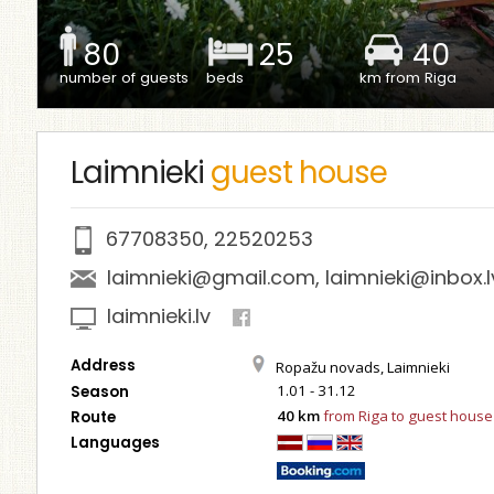
80
25
40
number of guests
beds
km from Riga
Laimnieki
guest house
67708350
,
22520253
laimnieki@gmail.com
,
laimnieki@inbox.l
laimnieki.lv
Address
Ropažu novads, Laimnieki
1.01 - 31.12
Season
40 km
from Riga to guest house
Route
Languages