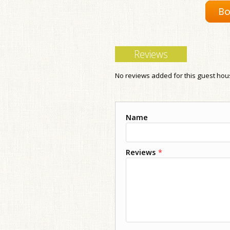
Bo
Reviews
No reviews added for this guest ho
Name
Reviews
*