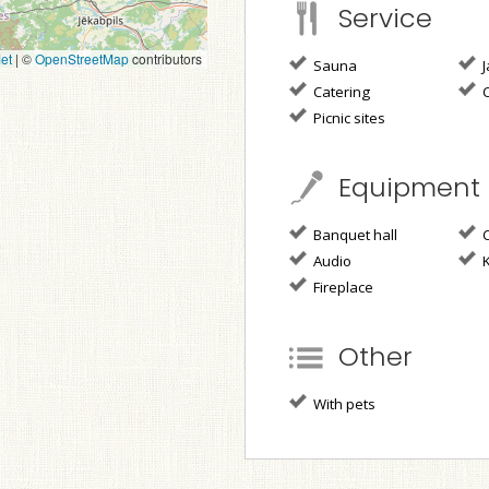
Service
et
|
©
OpenStreetMap
contributors
Sauna
J
Catering
C
Picnic sites
Equipment
Banquet hall
C
Audio
K
Fireplace
Other
With pets