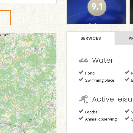
SERVICES
P
Water
Pond
R
Swimming place
B
Active leisu
Football
V
Animal observing
S