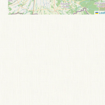
Leafl