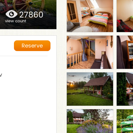
27860
view count
Reserve
v