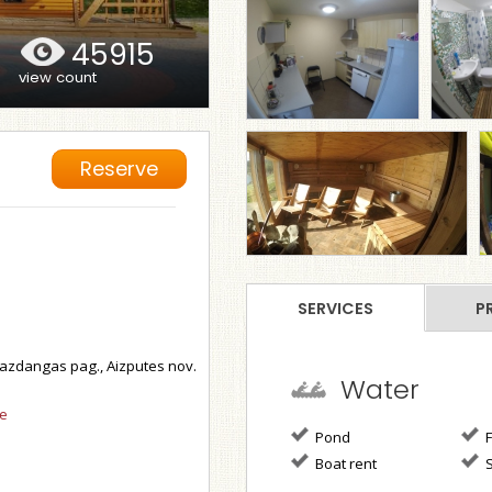
45915
view count
Reserve
SERVICES
P
azdangas pag., Aizputes nov.
Water
se
Pond
F
Boat rent