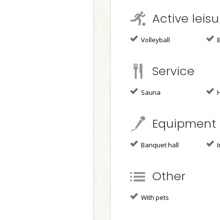
Active leisu
Volleyball
B
Service
Sauna
H
Equipment
Banquet hall
I
Other
With pets