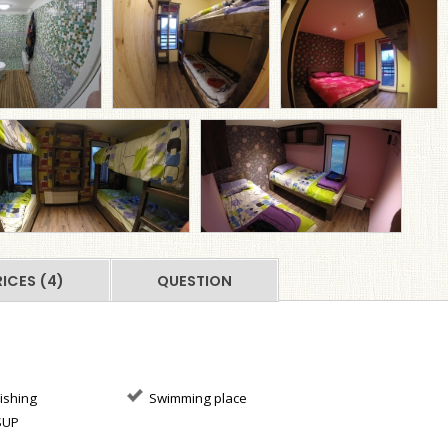
RICES (4)
QUESTION
ishing
Swimming place
SUP