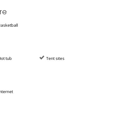
re
asketball
ot tub
Tent sites
nternet