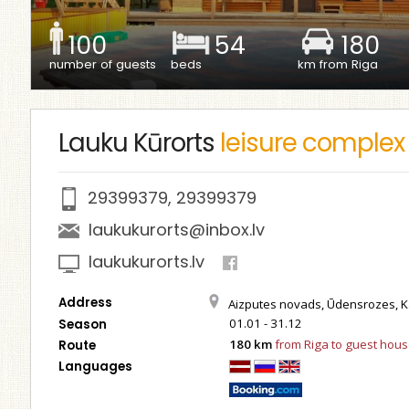
100
54
180
number of guests
beds
km from Riga
Lauku Kūrorts
leisure complex
29399379
,
29399379
laukukurorts@inbox.lv
laukukurorts.lv
Address
Aizputes novads, Ūdensrozes, K
01.01 - 31.12
Season
180 km
from Riga to guest hou
Route
Languages