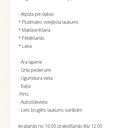
- Atpūta pie dabas
* Pludmales volejbola laukums
* Makšķerēšana
* Peldēšanās
* Laiva
- Āra lapene
- Grila piederumi
- Ugunskura vieta
- Baļļa
-Pirts
- Autostāvvieta
- Liels bruģēts laukums svinībām
Ierašanās no 16:00 izrakstīšanās līdz 12:00