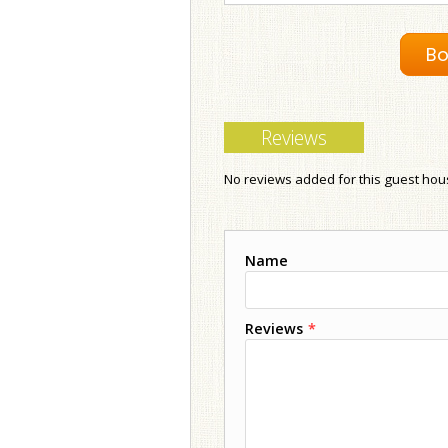
Bo
Reviews
No reviews added for this guest ho
Name
Reviews
*