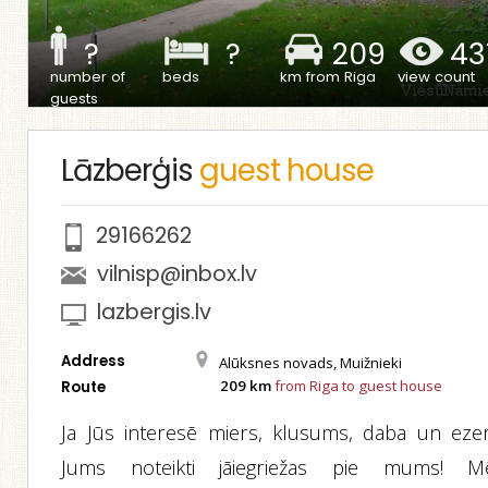
?
?
209
43
number of
beds
km from Riga
view count
guests
Lāzberģis
guest house
29166262
vilnisp@inbox.lv
lazbergis.lv
Address
Alūksnes novads, Muižnieki
209 km
from Riga to guest house
Route
Ja Jūs interesē miers, klusums, daba un ezer
Jums noteikti jāiegriežas pie mums! M