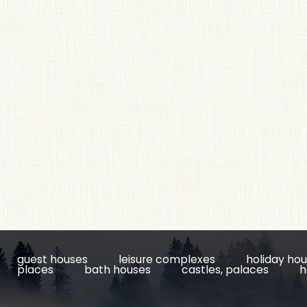
guest houses
leisure complexes
holiday ho
places
bath houses
castles, palaces
h