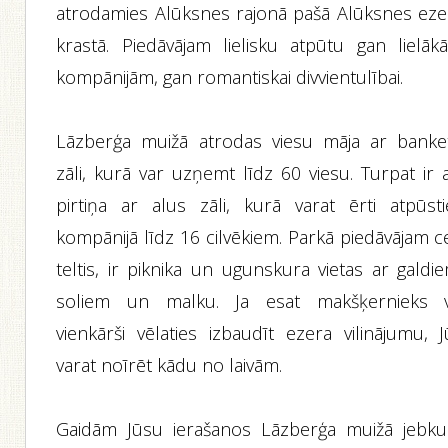
atrodamies Alūksnes rajonā pašā Alūksnes eze
krastā. Piedāvājam lielisku atpūtu gan lielāk
kompānijām, gan romantiskai divvientulībai.
Lāzberģa muižā atrodas viesu māja ar banke
zāli, kurā var uzņemt līdz 60 viesu. Turpat ir 
pirtiņa ar alus zāli, kurā varat ērti atpūsti
kompānijā līdz 16 cilvēkiem. Parkā piedāvājam c
teltis, ir piknika un ugunskura vietas ar galdi
soliem un malku. Ja esat makšķernieks v
vienkārši vēlaties izbaudīt ezera vilinājumu, J
varat noīrēt kādu no laivām.
Gaidām Jūsu ierašanos Lāzberģa muižā jebku