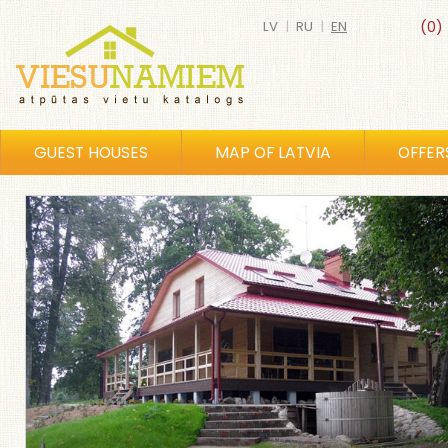
LV
|
RU
|
EN
(0)
GUEST HOUSES
MAP OF LATVIA
OFFER