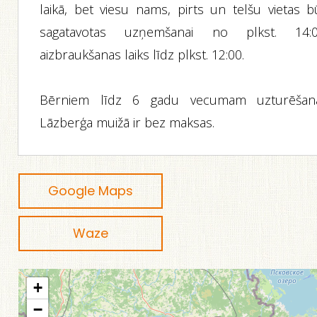
laikā, bet viesu nams, pirts un telšu vietas b
sagatavotas uzņemšanai no plkst. 14:0
aizbraukšanas laiks līdz plkst. 12:00.
Bērniem līdz 6 gadu vecumam uzturēšan
Lāzberģa muižā ir bez maksas.
Google Maps
Waze
+
−