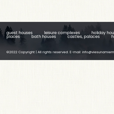
guest houses
leisure complexes
holiday ho
places
bath houses
castles, palaces
h
©2022 Copyright | All rights reserved. E-mail:
info@viesunamiem.