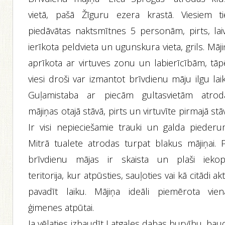
vietā, pašā Žīguru ezera krastā. Viesiem ti
piedāvātas naktsmītnes 5 personām, pirts, laiv
ierīkota peldvieta un ugunskura vieta, grils. Māj
aprīkota ar virtuves zonu un labierīcībām, tāp
viesi droši var izmantot brīvdienu māju ilgu lai
Guļamistaba ar piecām gultasvietām atrod
mājiņas otajā stāvā, pirts un virtuvīte pirmajā stā
Ir visi nepieciešamie trauki un galda piederum
Mitrā tualete atrodas turpat blakus mājiņai. P
brīvdienu mājas ir skaista un plaši iekop
teritorija, kur atpūsties, sauļoties vai kā citādi akt
pavadīt laiku. Mājiņa ideāli piemērota vien
ģimenes atpūtai.
Ja vēlaties izbaudīt Latgales dabas burvību, bau