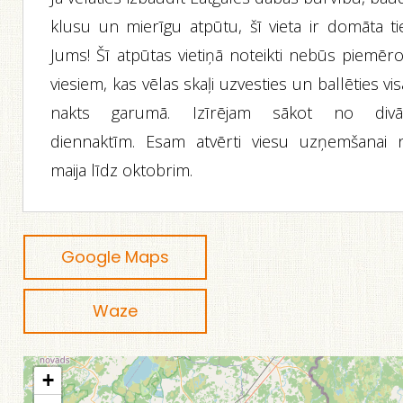
klusu un mierīgu atpūtu, šī vieta ir domāta tie
Jums! Šī atpūtas vietiņā noteikti nebūs piemēro
viesiem, kas vēlas skaļi uzvesties un ballēties vi
nakts garumā. Izīrējam sākot no div
diennaktīm. Esam atvērti viesu uzņemšanai 
maija līdz oktobrim.
Google Maps
Waze
+