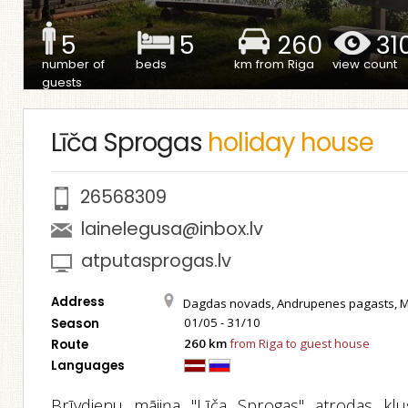
5
5
260
31
number of
beds
km from Riga
view count
guests
Līča Sprogas
holiday house
26568309
lainelegusa@inbox.lv
atputasprogas.lv
Address
Dagdas novads, Andrupenes pagasts, 
01/05 - 31/10
Season
260 km
from Riga to guest house
Route
Languages
Brīvdienu mājiņa "Līča Sprogas" atrodas klu