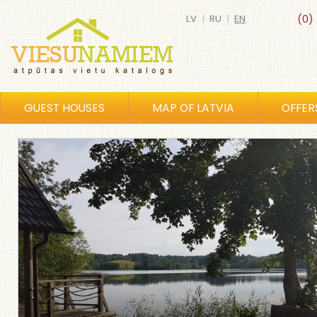
LV
|
RU
|
EN
(0)
GUEST HOUSES
MAP OF LATVIA
OFFER