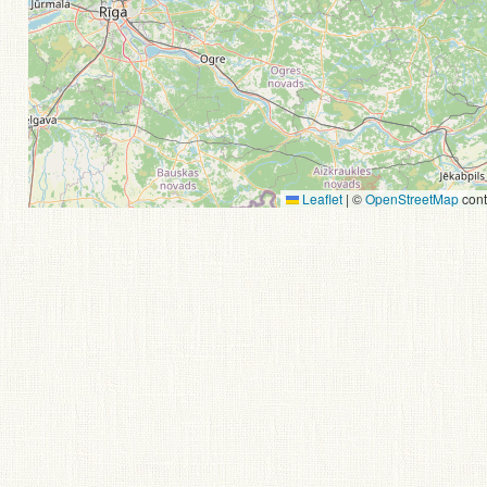
Leaflet
|
©
OpenStreetMap
cont