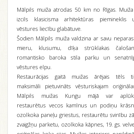
Mālpils muiža atrodas 50 km no Rīgas. Muiža 
izcils klasicisma arhitektūras piemineklis 
vēstures liecību glabātuve.
Šodien Mālpils muiža valdzina ar savu neparas
mieru, klusumu, dīķa strūklakas čalošan
romantisko baroka stila parku un senatnī
vēstures elpu.
Restaurācijas gaitā muižas ārējais tēls ti
maksimāli pietuvināts vēsturiskajam oriģināla
Mālpils muižas Kungu mājā var aplūk
restaurētus vecos kamīnus un podiņu krāsni
ozolkoka paneļu griestus, restaurētu svinību zā
zvaigžņu parketu, ozolkoka kāpnes, 19. gs. velv