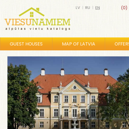
LV
|
RU
|
EN
(0)
GUEST HOUSES
MAP OF LATVIA
OFFER