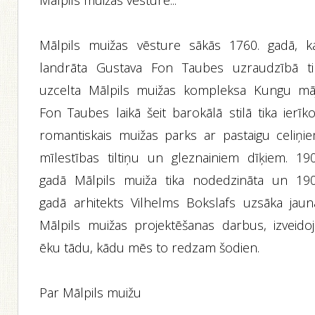
Mālpils muižas vēsture...
Mālpils muižas vēsture sākās 1760. gadā, k
landrāta Gustava Fon Taubes uzraudzībā ti
uzcelta Mālpils muižas kompleksa Kungu māj
Fon Taubes laikā šeit barokālā stilā tika ierīk
romantiskais muižas parks ar pastaigu celiņie
mīlestības tiltiņu un gleznainiem dīķiem. 190
gadā Mālpils muiža tika nodedzināta un 190
gadā arhitekts Vilhelms Bokslafs uzsāka jaun
Mālpils muižas projektēšanas darbus, izveidoj
ēku tādu, kādu mēs to redzam šodien.
Par Mālpils muižu