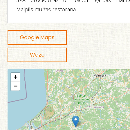
SPA procedūras un baudīt gardas maltīt
Mālpils muižas restorānā.
Google Maps
Waze
+
−