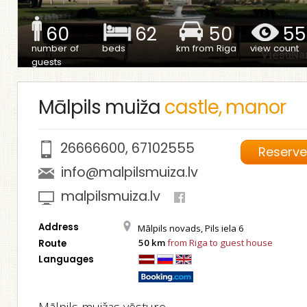
60
62
50
55
number of
beds
km from Riga
view count
guests
Mālpils muiža
castle, manor
26666600
,
67102555
Reserv
info@malpilsmuiza.lv
malpilsmuiza.lv
Address
Mālpils novads, Pils iela 6
50 km
from Riga to guest house
Route
Languages