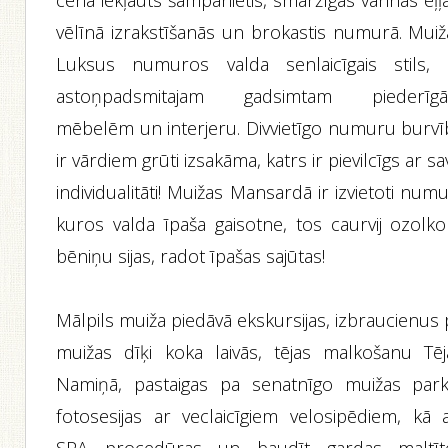
cenā iekļauts šampanietis, smaržīgās vannas eļļ
vēlīnā izrakstīšanās un brokastis numurā. Muiž
Luksus numuros valda senlaicīgais stils, 
astoņpadsmitajam gadsimtam piederīg
mēbelēm un interjeru. Divvietīgo numuru burvī
ir vārdiem grūti izsakāma, katrs ir pievilcīgs ar s
individualitāti! Muižas Mansardā ir izvietoti numu
kuros valda īpaša gaisotne, tos caurvij ozolko
bēniņu sijas, radot īpašas sajūtas!
Mālpils muiža piedāvā ekskursijas, izbraucienus
muižas dīķi koka laivās, tējas malkošanu Tēj
Namiņā, pastaigas pa senatnīgo muižas park
fotosesijas ar veclaicīgiem velosipēdiem, kā a