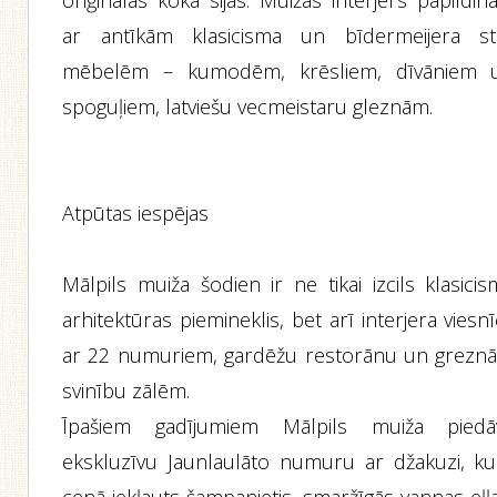
oriģinālas koka sijas. Muižas interjers papildin
ar antīkām klasicisma un bīdermeijera sti
mēbelēm – kumodēm, krēsliem, dīvāniem 
spoguļiem, latviešu vecmeistaru gleznām.
Atpūtas iespējas
Mālpils muiža šodien ir ne tikai izcils klasici
arhitektūras piemineklis, bet arī interjera viesn
ar 22 numuriem, gardēžu restorānu un grezn
svinību zālēm.
Īpašiem gadījumiem Mālpils muiža piedā
ekskluzīvu Jaunlaulāto numuru ar džakuzi, ku