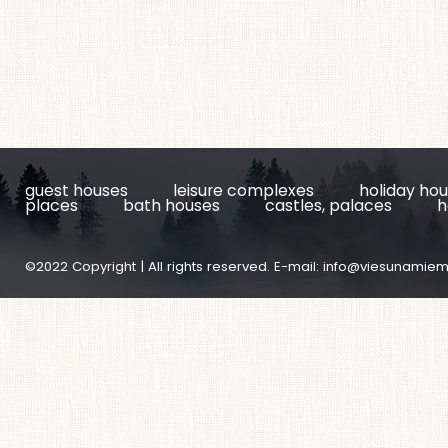
guest houses
leisure complexes
holiday ho
places
bath houses
castles, palaces
h
©2022 Copyright | All rights reserved. E-mail:
info@viesunamiem.