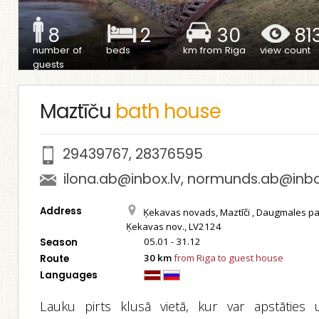
8
2
30
81
number of
beds
km from Riga
view count
guests
Maztīču
bath house
29439767
,
28376595
ilona.ab@inbox.lv
,
normunds.ab@inbo
Address
Ķekavas novads, Maztīči , Daugmales pa
Ķekavas nov., LV2124
05.01 - 31.12
Season
30 km
from Riga to guest house
Route
Languages
Lauku pirts klusā vietā, kur var apstāties 