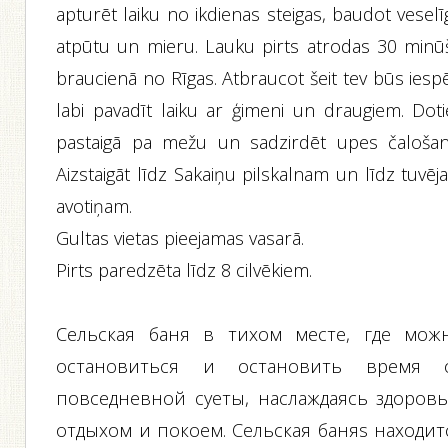
apturēt laiku no ikdienas steigas, baudot vesel
atpūtu un mieru. Lauku pirts atrodas 30 minū
braucienā no Rīgas. Atbraucot šeit tev būs iesp
labi pavadīt laiku ar ģimeni un draugiem. Doti
pastaigā pa mežu un sadzirdēt upes čalošan
Aizstaigāt līdz Sakaiņu pilskalnam un līdz tuvē
avotiņam.
Gultas vietas pieejamas vasarā.
Pirts paredzēta līdz 8 cilvēkiem.
Сельская баня в тихом месте, где мож
остановиться и остановить время 
повседневной суеты, наслаждаясь здоров
отдыхом и покоем. Сельская баняs находит