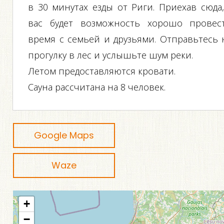
в 30 минутах езды от Риги. Приехав сюда,
вас будет возможность хорошо провес
время с семьей и друзьями. Отправьтесь 
прогулку в лес и услышьте шум реки.
Летом предоставляются кровати.
Сауна рассчитана на 8 человек.
Google Maps
Waze
+
−