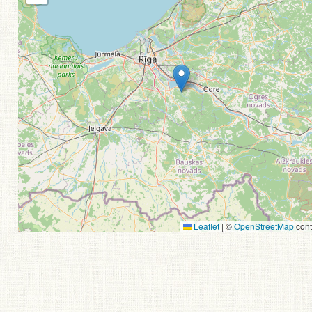
Leaflet
|
©
OpenStreetMap
cont