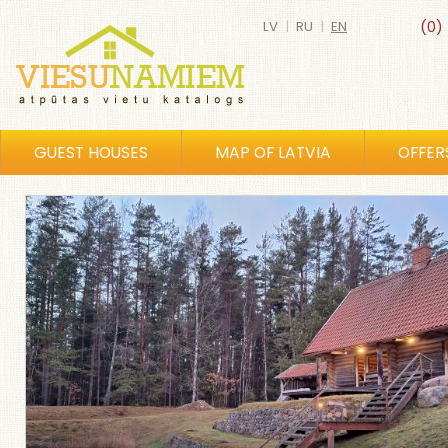
LV
|
RU
|
EN
(0)
GUEST HOUSES
MAP OF LATVIA
OFFER