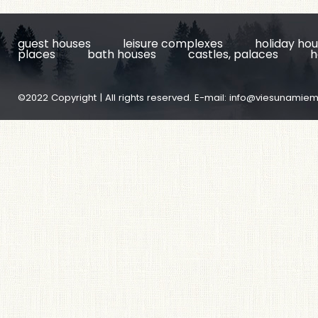
guest houses
leisure complexes
holiday ho
places
bath houses
castles, palaces
h
©2022 Copyright | All rights reserved. E-mail:
info@viesunamiem.