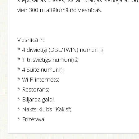
slēpošanas trases, kā arī Gaujas senleja atrod
vien 300 m attālumā no viesnīcas.
Viesnīcā ir:
* 4 divvietīgi (DBL/TWIN) numuriņi;
* 1 trīsvietīgs numuriņš;
* 4 Suite numuriņi;
* Wi-Fi internets;
* Restorāns;
* Biljarda galdi;
* Nakts klubs "Kaķis";
* Frizētava.