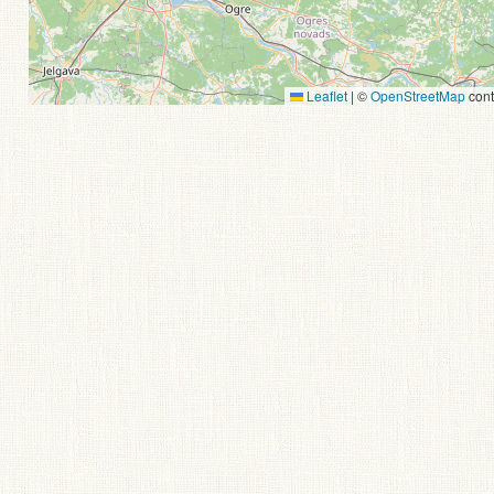
Leaflet
|
©
OpenStreetMap
cont