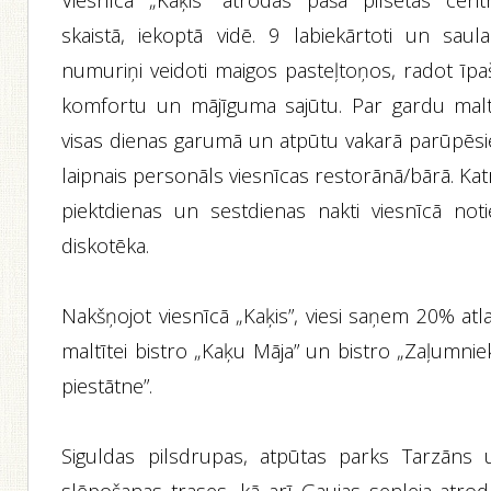
Viesnīca „Kaķis” atrodas pašā pilsētas centr
skaistā, iekoptā vidē. 9 labiekārtoti un saulai
numuriņi veidoti maigos pasteļtoņos, radot īpa
komfortu un mājīguma sajūtu. Par gardu maltī
visas dienas garumā un atpūtu vakarā parūpēsi
laipnais personāls viesnīcas restorānā/bārā. Ka
piektdienas un sestdienas nakti viesnīcā noti
diskotēka.
Nakšņojot viesnīcā „Kaķis”, viesi saņem 20% atl
maltītei bistro „Kaķu Māja” un bistro „Zaļumnie
piestātne”.
Siguldas pilsdrupas, atpūtas parks Tarzāns 