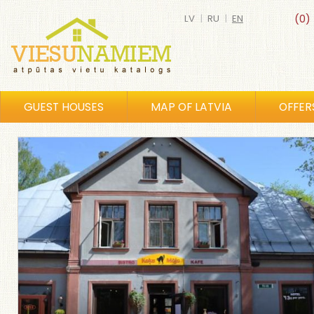
LV
|
RU
|
EN
(0)
GUEST HOUSES
MAP OF LATVIA
OFFER