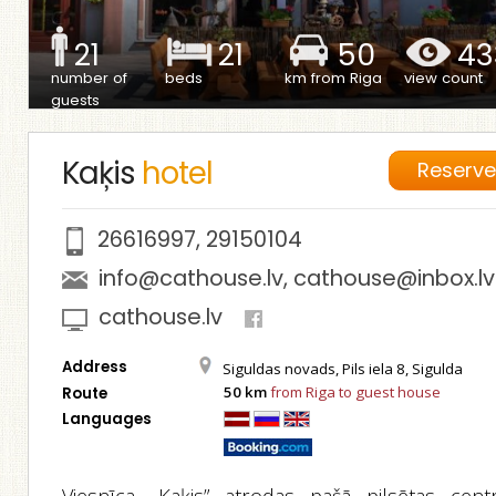
21
21
50
43
number of
beds
km from Riga
view count
guests
Kaķis
hotel
Reserv
26616997
,
29150104
info@cathouse.lv
,
cathouse@inbox.lv
cathouse.lv
Address
Siguldas novads, Pils iela 8, Sigulda
50 km
from Riga to guest house
Route
Languages