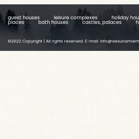
guest houses
leisure complexes
holiday ho
places
bath houses
castles, palaces
h
©2022 Copyright | All rights reserved. E-mail:
info@viesunamiem.