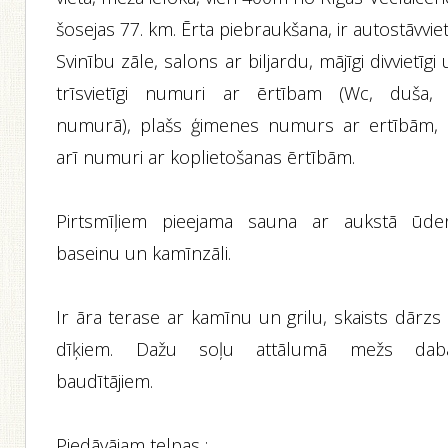
šosejas 77. km. Ērta piebraukšana, ir autostāvviet
Svinību zāle, salons ar biljardu, mājīgi divvietīgi
trīsvietīgi numuri ar ērtībam (Wc, duša, 
numurā), plašs ģimenes numurs ar ertībām, 
arī numuri ar koplietošanas ērtībām.
Pirtsmīļiem pieejama sauna ar aukstā ūde
baseinu un kamīnzāli.
Ir āra terase ar kamīnu un grilu, skaists dārzs
dīķiem. Dažu soļu attālumā mežs dab
baudītājiem.
Piedāvājam telpas :