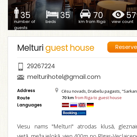
35
35
70
57
number of
beds
km from Riga
view count
guests
Melturi
guest house
Reserv
29267224
melturihotel@gmail.com
Address
Cēsu novads, Drabešu pagasts, "Sarkan
70 km
from Riga to guest house
Route
Languages
Viesu nams "Melturi" atrodas klusā, gleznai
vietā, meža ielokā, vien 400m no Rīgas-Veclaice