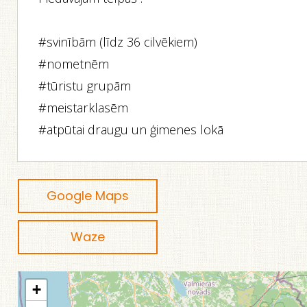
#svinībām (līdz 36 cilvēkiem)
#nometnēm
#tūristu grupām
#meistarklasēm
#atpūtai draugu un ģimenes lokā
Google Maps
Waze
+