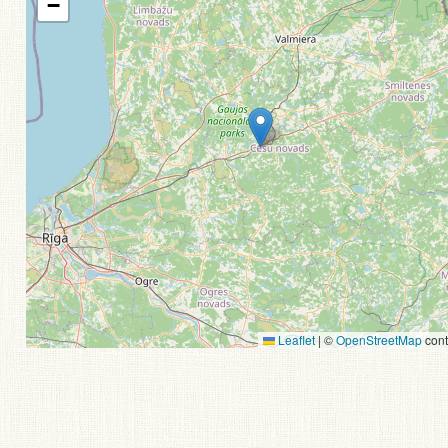
−
Leaflet
|
©
OpenStreetMap
cont