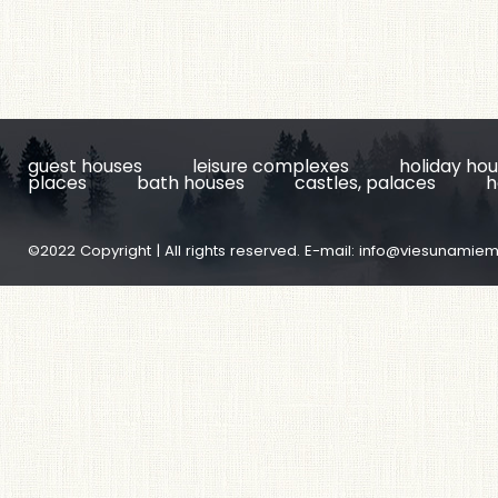
guest houses
leisure complexes
holiday ho
places
bath houses
castles, palaces
h
©2022 Copyright | All rights reserved. E-mail:
info@viesunamiem.