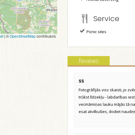
Service
Picnic sites
et
|
©
OpenStreetMap
contributors
Reviews
SS
Fotogrāfijās viss skaisti, jo zvē
trūkst līdzekļu - labdarības ie
vecmāmiņas lauku mājās tā nav u
esat atvilkušies, dodiet naudiņ