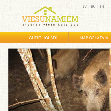
LV
|
RU
|
EN
GUEST HOUSES
MAP OF LATVIA