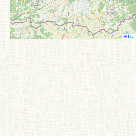
Leafl