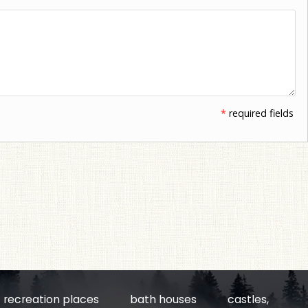
*
required fields
recreation places
bath houses
castles,