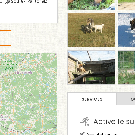
 gaisotne- kā toreiz,
SERVICES
Q
Active leisu
Animal observing