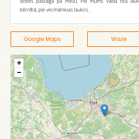
doties pastaigā pa mežu. Pie mums valda īsta lauku
bērnībā, pie vecmāmiņas laukos...
Google Maps
Waze
+
−