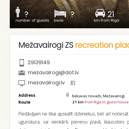
?
?
21
number of guests
beds
km from Riga
Mežavairogi ZS
recreation pla
29139149
mezavairogi@dot.lv
mezavairogi.lv
Address
Ķekavas novads, Mežavairogi
21 km
from Riga to guest house
Route
Piedāvājam ne tikai apskatīt dzīvniekus, bet arī notiesāt
ugunskura, vai vienkārši pieneņu pļavā, klausoties