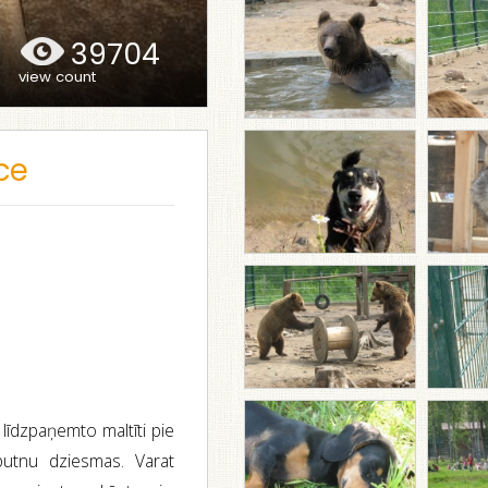
39704
view count
ce
 līdzpaņemto maltīti pie
 putnu dziesmas. Varat