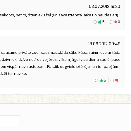
03.07.2012 19:20
nesakopts, netīrs, dzīvnieku žēl (un sava iztērētā laika un naudas arī).
5
0
18.06.2012 09:49
o saucamo privāto zoo...šausmas...tāda cūku kūts...saimniece ar tāda
, dzīvnieki dzīvo netīros voljēros, vilkam jāguļ visu dienu saulē, puse
m vispār nav sastopami. FUI...tik degvielu iztērēju...un tur pabījām
edzēt tur nav ko.
5
1