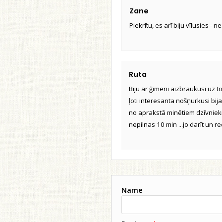
Zane
Piekrītu, es arī biju vīlusies - 
Ruta
Biju ar ģimeni aizbraukusi uz t
ļoti interesanta nošņurkusi bija
no aprakstā minētiem dzīvniekie
nepilnas 10 min ...jo darīt un r
Name