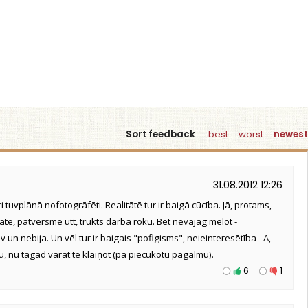
Sort feedback
best
worst
newest
31.08.2012 12:26
ri tuvplānā nofotogrāfēti. Realitātē tur ir baigā cūcība. Jā, protams,
stāte, patversme utt, trūkts darba roku. Bet nevajag melot -
n nebija. Un vēl tur ir baigais "pofigisms", neieinteresētība - Ā,
u, nu tagad varat te klaiņot (pa piecūkotu pagalmu).
6
1