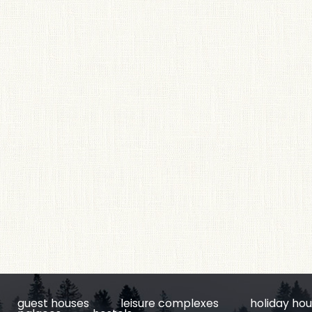
guest houses
leisure complexes
holiday ho