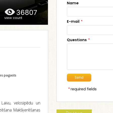
Name
36807
view count
E-mail
*
Questions
*
nes pagasts
*
required fields
 Laivu, velosipēdu un
izēšana. Makšķerēšanas