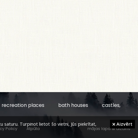
recreation places
bath houses
castles,
aturu. Turpinot lietot šo vietni, Jūs piekrītat,
Aizvērt
cy Policy
Atpūta
mājas lapa
&
dizains