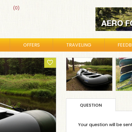
(0)
OFFERS
TRAVELING
FEED
QUESTION
Your question will be se