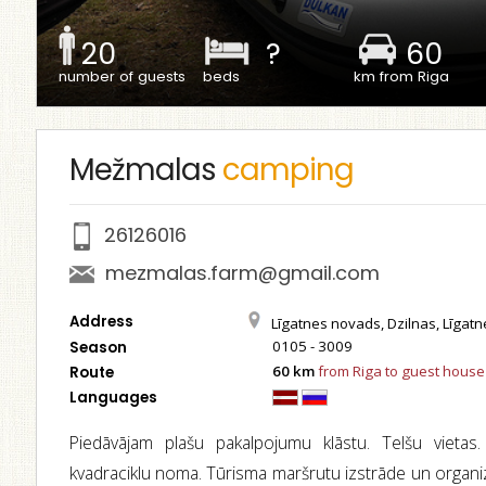
20
?
60
number of guests
beds
km from Riga
Mežmalas
camping
26126016
mezmalas.farm@gmail.com
Address
Līgatnes novads, Dzilnas, Līgat
0105 - 3009
Season
60 km
from Riga to guest house
Route
Languages
Piedāvājam plašu pakalpojumu klāstu. Telšu vietas.
kvadraciklu noma. Tūrisma maršrutu izstrāde un organ