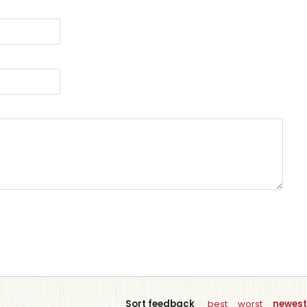
Sort feedback
best
worst
newest