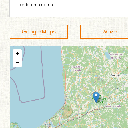
piederumu nomu.
Google Maps
Waze
+
−