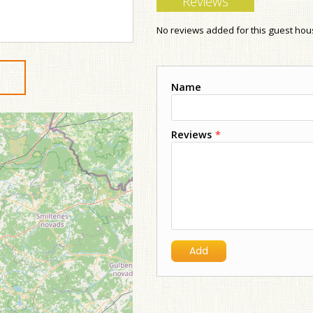
Reviews
No reviews added for this guest ho
Name
Reviews
*