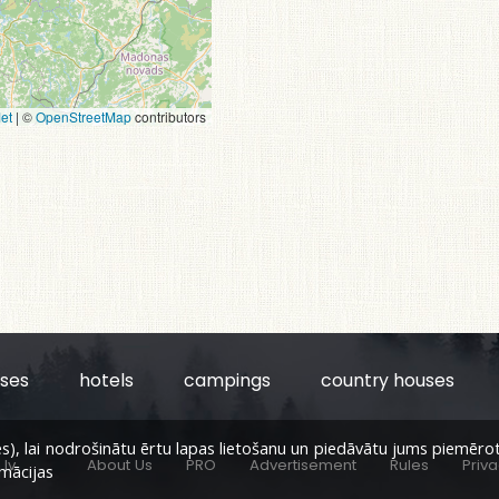
et
|
©
OpenStreetMap
contributors
uses
hotels
campings
country houses
, lai nodrošinātu ērtu lapas lietošanu un piedāvātu jums piemērotu s
lv
About Us
PRO
Advertisement
Rules
Priva
rmācijas