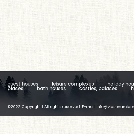
guest houses
leisure complexes
holiday ho
places
bath houses
castles, palaces
h
©2022 Copyright | All rights reserved. E-mail:
info@viesunamiem.