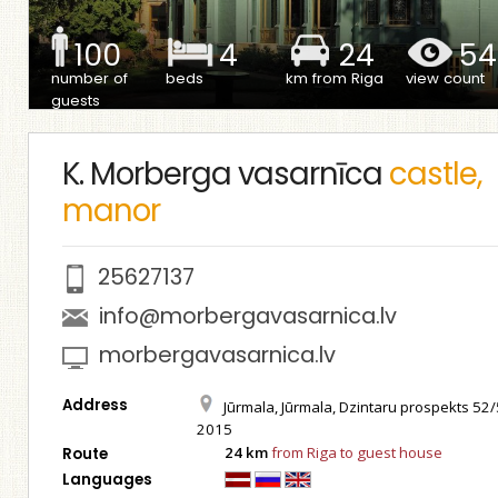
100
4
24
54
number of
beds
km from Riga
view count
guests
K. Morberga vasarnīca
castle,
manor
25627137
info@morbergavasarnica.lv
morbergavasarnica.lv
Address
Jūrmala, Jūrmala, Dzintaru prospekts 52/
2015
24 km
from Riga to guest house
Route
Languages