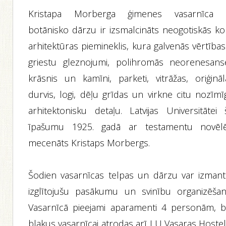
Kristapa Morberga ģimenes vasarnīca 
botānisko dārzu ir izsmalcināts neogotiskās ko
arhitektūras piemineklis, kura galvenās vērtības
griestu gleznojumi, polihromās neorenesans
krāsnis un kamīni, parketi, vitrāžas, oriģināl
durvis, logi, dēļu grīdas un virkne citu nozīmī
arhitektonisku detaļu. Latvijas Universitātei 
īpašumu 1925. gadā ar testamentu novēlē
mecenāts Kristaps Morbergs.
Šodien vasarnīcas telpas un dārzu var izmant
izglītojušu pasākumu un svinību organizēšana
Vasarnīcā pieejami aparamenti 4 personām, b
blakus vasarnīcai atrodas arī LU Vasaras Hostel