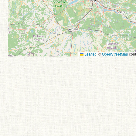
Leaflet
|
©
OpenStreetMap
cont