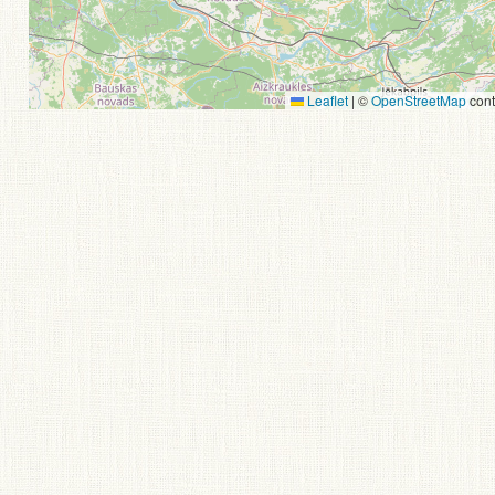
Leaflet
|
©
OpenStreetMap
cont