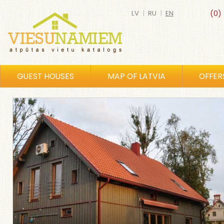
LV
|
RU
|
EN
(0)
GUEST HOUSES
MAP OF LATVIA
OFFER