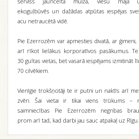
serviss jaunceltā muižā, viesu mājā 
ekoguļbūvēs un dažādas atpūtas iespējas sve
acu netraucētā vidē.
Pie Ezerrozēm var apmesties divatā, ar ģimeni, 
arī rīkot lielākus korporatīvos pasākumus. Te 
30 gultas vietas, bet vasarā iespējams izmitināt l
70 cilvēkiem.
Vienīgie trokšņotāji te ir putni un naktīs arī m
zvēri. Šai vietai ir tikai viens trūkums – 
saimniecības Pie Ezerrozēm negribas brau
prom arī tad, kad darbi jau sauc atpakaļ uz Rīgu.