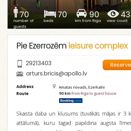
70
70
90
43
number of
beds
km from Riga
view count
guests
Pie Ezerrozēm
leisure complex
29213403
Reserv
arturs.bricis@apollo.lv
Address
Amatas novads, Ezerkalni
90 km
from Riga to guest house
Route
Skaista daba un klusums (tuvākās mājas ir 3 
attālumā), kuru tagad papildina augsta līme